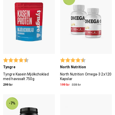
Betyg:
4.7 utav 5 stjärnor
Betyg:
4.9 utav 5 stjärn
Tyngre
North Nutrition
Tyngre Kasein Mjölkchoklad
North Nutrition Omega-3 2x120
med havssalt 750g
Kapslar
299 kr
199 kr
338 kr
-7%