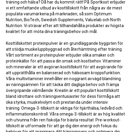
träning och hälsa? Då har du kommit rätt! På Sportkost erbjuder
vi ett omfattande utbud av kosttillskott från några av de mest
populäta varumärkena på marknaden, så som Optimum
Nutrition, BioTech, Swedish Supplements, Valuelab och North
Nutrition. Vi strävar efter att tillhandahålla produkter av högsta
kvalitet för att möta dina träningsbehov och mål.
Kosttillskottet proteinpulver är en grundläggande byggsten för
att stödja muskeluppbyggnad och återhämtning efter träning.
Vårt sortiment av proteinpulver erbjuder olika smaker och
proteinkällor för att passa din smak och kostbehov. Vitaminer
och mineraler är ett avgöran kosttillskott för att avgörande för
att upprätthålla en balanserad och hälsosam kroppsfunktion.
Våra multivitaminer innehåller en noggrant avvägd blandning
av näringsämnen för att täcka ditt dagliga behov och främja
övergripande välmående. Kreatin är ett populärt kosttillskott
bland idrottare och träningsentusiaster för dess förmåga att
öka styrka, muskelvolym och prestanda under intensiv
träning. Omega-3-tillskott är viktiga för hjärthälsa, ledvård och
inflammationskontroll. Våra omega-3-tillskott är av hög kvalitet
och utvunna från ren fiskolja för bästa resultat. Pre-workout-
tillskott är utformade för att ge dig den energi och fokus du
behöver för att maximera ditt träningspass och optimera din