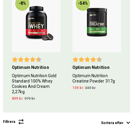
-8%
-54%
5 stjärnor
Betyg:
4.1 utav 5 stjärnor
Betyg:
4.7 utav 5 stjär
Optimum Nutrition
Optimum Nutrition
Optimum Nutrition Gold
Optimum Nutrition
Standard 100% Whey
Creatine Powder 317g
Cookies And Cream
159 kr
349 kr
2,27kg
899 kr
979 kr
Filtrera
Sortera efter