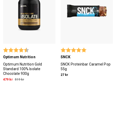
Betyg:
4.5 utav 5 stjärnor
Betyg:
5.0 utav 5 stjärn
Optimum Nutrition
SNCK
Optimum Nutrition Gold
SNCK Proteinbar Caramel Pop
Standard 100% Isolate
55g
Chocolate 930g
27 kr
479 kr
519 kr