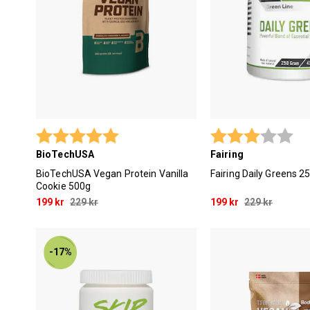
Betyg:
5.0 utav 5 stjärnor
Betyg:
3.0
BioTechUSA
Fairing
BioTechUSA Vegan Protein Vanilla
Fairing Daily Greens 2
Cookie 500g
199 kr
229 kr
199 kr
229 kr
-17%