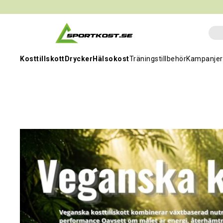
Kosttillskott
Drycker
Hälsokost
Träningstillbehör
Kampanjer