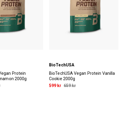
BioTechUSA
egan Protein
BioTechUSA Vegan Protein Vanilla
innamon 2000g
Cookie 2000g
r
599 kr
659 kr