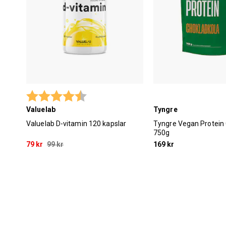
Betyg:
4.9 utav 5 stjärnor
Valuelab
Tyngre
Valuelab D-vitamin 120 kapslar
Tyngre Vegan Protein
750g
79 kr
99 kr
169 kr