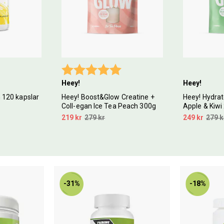
4.9 utav 5 stjärnor
Betyg:
5.0 utav 5 stjärnor
Heey!
Heey!
 120 kapslar
Heey! Boost&Glow Creatine +
Heey! Hydrat
Coll-egan Ice Tea Peach 300g
Apple & Kiwi
219 kr
279 kr
249 kr
279 k
-31%
-18%