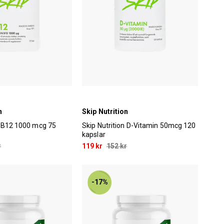
n
Skip Nutrition
n B12 1000 mcg 75
Skip Nutrition D-Vitamin 50mcg 120
kapslar
r
119 kr
152 kr
-17%