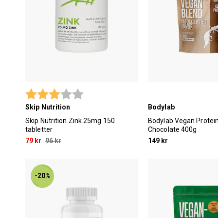
Betyg:
3.0 utav 5 stjärnor
Skip Nutrition
Bodylab
Skip Nutrition Zink 25mg 150
Bodylab Vegan Protei
tabletter
Chocolate 400g
79 kr
96 kr
149 kr
-20%