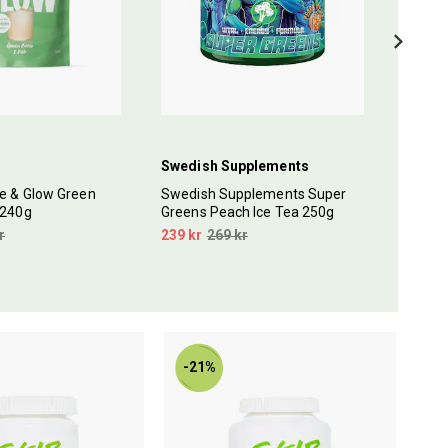
Swedish Supplements
Tyngr
e & Glow Green
Swedish Supplements Super
Tyngre
 240g
Greens Peach Ice Tea 250g
Chokla
r
239 kr
269 kr
169 kr
-21%