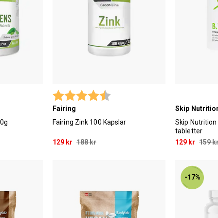
 utav 5 stjärnor
Betyg:
4.3 utav 5 stjärnor
Fairing
Skip Nutritio
50g
Fairing Zink 100 Kapslar
Skip Nutritio
tabletter
129 kr
188 kr
129 kr
159 k
-17%