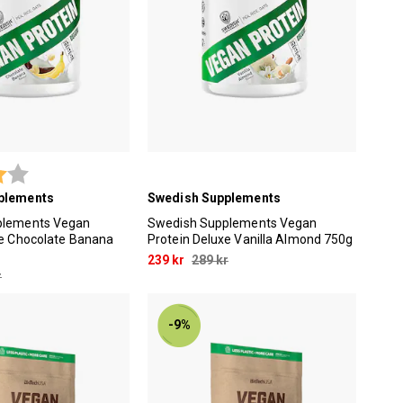
4.0 utav 5 stjärnor
plements
Swedish Supplements
plements Vegan
Swedish Supplements Vegan
xe Chocolate Banana
Protein Deluxe Vanilla Almond 750g
239 kr
289 kr
r
-9%