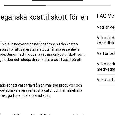
eganska kosttillskott för en
FAQ Veg
Vad är ve
Vilka är 
kosttillsk
 i sig alla nödvändiga näringsämnen från kosten
urs för att säkerställa att du får alla essentiella
Varför be
de. Genom att inkludera veganska kosttillskott som
ngsluckor och stödja din växtbaserade livsstil på ett
Vilka när
medvetn
Vilka är 
ade för att vara fria från animaliska produkter och
egetabiliska eller syntetiska källor och kan innehålla
viktiga för en balanserad kost.