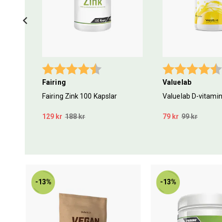
Betyg:
4.3 utav 5 stjärnor
Betyg:
Fairing
Valuelab
tine +
Fairing Zink 100 Kapslar
Valuelab D-vitamin
ies
129 kr
188 kr
79 kr
99 kr
-13%
-13%