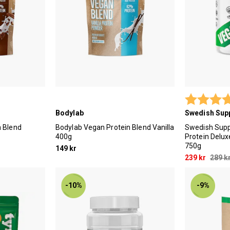
Betyg:
Bodylab
Swedish Sup
n Blend
Bodylab Vegan Protein Blend Vanilla
Swedish Sup
400g
Protein Delu
750g
149 kr
239 kr
289 k
-10%
-9%