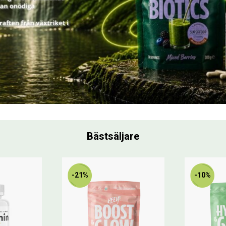
Bästsäljare
-21%
-10%