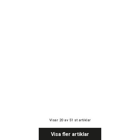
Visar
20
av
51
st artiklar
Visa fler artiklar