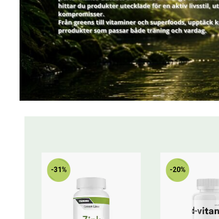
-31%
-20%