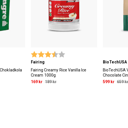
Betyg:
3.7 utav 5 stjärnor
Fairing
BioTechUSA
 Chokladkola
Fairing Creamy Rice Vanilla Ice
BioTechUSA V
Cream 1000g
Chocolate C
169 kr
189 kr
599 kr
659 k