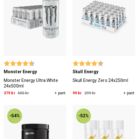
Betyg:
4.8 utav 5 stjärnor
Betyg:
4.2 utav 5 stjärn
Monster Energy
Skull Energy
Monster Energy Ultra White
Skull Energy Zero 24x250ml
24x500ml
379 kr
600 kr
+ pant
99 kr
299 kr
+ pant
-54%
-52%