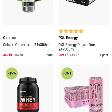
Betyg:
5.0 utav 5 stjärn
Celsius
PXL Energy
Celsius Citron Lime 24x355ml
PXL Energy Player One
24x500ml
369 kr
552 kr
+ pant
289 kr
449 kr
+ pant
-19%
-36%