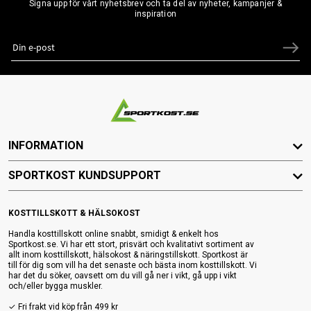
Signa upp för vårt nyhetsbrev och ta del av nyheter, kampanjer &
inspiration
INFORMATION
SPORTKOST KUNDSUPPORT
KOSTTILLSKOTT & HÄLSOKOST
Handla kosttillskott online snabbt, smidigt & enkelt hos
Sportkost.se. Vi har ett stort, prisvärt och kvalitativt sortiment av
allt inom kosttillskott, hälsokost & näringstillskott. Sportkost är
till för dig som vill ha det senaste och bästa inom kosttillskott. Vi
har det du söker, oavsett om du vill gå ner i vikt, gå upp i vikt
och/eller bygga muskler.
✓ Fri frakt vid köp från 499 kr