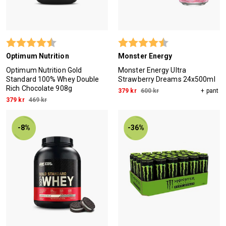
Betyg:
4.3 utav 5 stjärnor
Betyg:
4.3 utav 5 stjärn
Optimum Nutrition
Monster Energy
Optimum Nutrition Gold
Monster Energy Ultra
Standard 100% Whey Double
Strawberry Dreams 24x500ml
Rich Chocolate 908g
379 kr
600 kr
+ pant
379 kr
469 kr
-8%
-36%