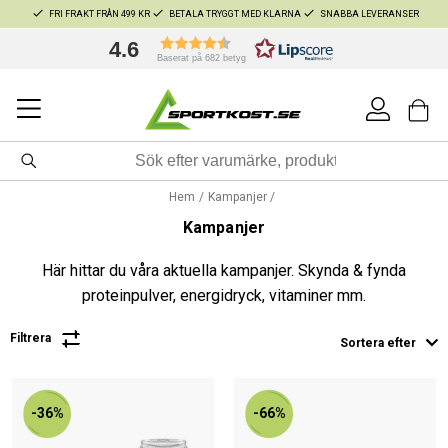
FRI FRAKT FRÅN 499 KR
BETALA TRYGGT MED KLARNA
SNABBA LEVERANSER
4.6
Baserat på 682 betyg
Hem
Kampanjer
Kampanjer
Här hittar du våra aktuella kampanjer. Skynda & fynda
proteinpulver, energidryck, vitaminer mm.
Filtrera
Sortera efter
-36%
-66%