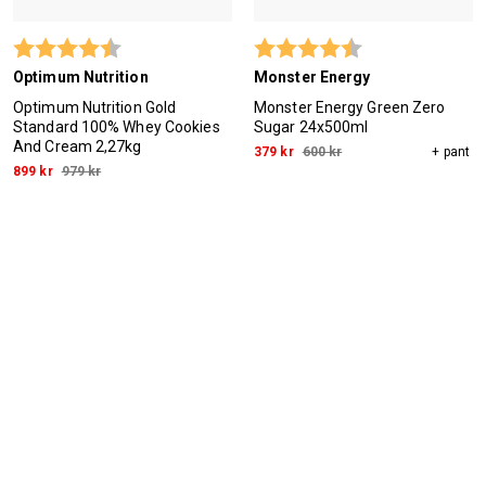
Betyg:
4.1 utav 5 stjärnor
Betyg:
4.6 utav 5 stjärn
Optimum Nutrition
Monster Energy
Optimum Nutrition Gold
Monster Energy Green Zero
Standard 100% Whey Cookies
Sugar 24x500ml
And Cream 2,27kg
379 kr
600 kr
+ pant
899 kr
979 kr