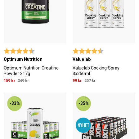
Betyg:
4.7 utav 5 stjärnor
Betyg:
4.5 utav 5 stjärn
Optimum Nutrition
Valuelab
Optimum Nutrition Creatine
Valuelab Cooking Spray
Powder 317g
3x250ml
159 kr
349 kr
99 kr
207 kr
-33%
-35%