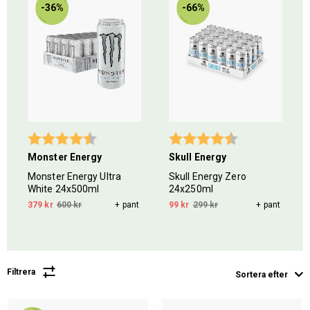
-36%
-66%
5 stjärnor
Betyg:
4.8 utav 5 stjärnor
Betyg:
4.2 utav 5 stjär
Monster Energy
Skull Energy
Monster Energy Ultra
Skull Energy Zero
White 24x500ml
24x250ml
379 kr
600 kr
+ pant
99 kr
299 kr
+ pant
Filtrera
Sortera efter