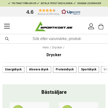
FRI FRAKT FRÅN 499 KR
BETALA TRYGGT MED KLARNA
SNABBA LEVERANSER
4.6
Baserat på 682 betyg
Hem
Drycker
Drycker
Energidryck
Alovera dryck
Proteindryck
Sportdryck
Vi
Bästsäljare