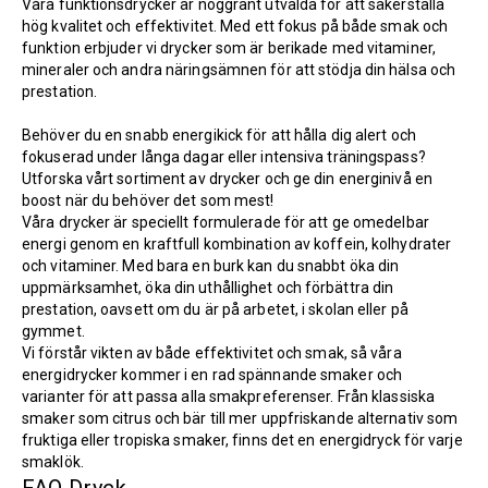
Våra funktionsdrycker är noggrant utvalda för att säkerställa
hög kvalitet och effektivitet. Med ett fokus på både smak och
funktion erbjuder vi drycker som är berikade med vitaminer,
mineraler och andra näringsämnen för att stödja din hälsa och
prestation.
Behöver du en snabb energikick för att hålla dig alert och
fokuserad under långa dagar eller intensiva träningspass?
Utforska vårt sortiment av drycker och ge din energinivå en
boost när du behöver det som mest!
Våra drycker är speciellt formulerade för att ge omedelbar
energi genom en kraftfull kombination av koffein, kolhydrater
och vitaminer. Med bara en burk kan du snabbt öka din
uppmärksamhet, öka din uthållighet och förbättra din
prestation, oavsett om du är på arbetet, i skolan eller på
gymmet.
Vi förstår vikten av både effektivitet och smak, så våra
energidrycker kommer i en rad spännande smaker och
varianter för att passa alla smakpreferenser. Från klassiska
smaker som citrus och bär till mer uppfriskande alternativ som
fruktiga eller tropiska smaker, finns det en energidryck för varje
smaklök.