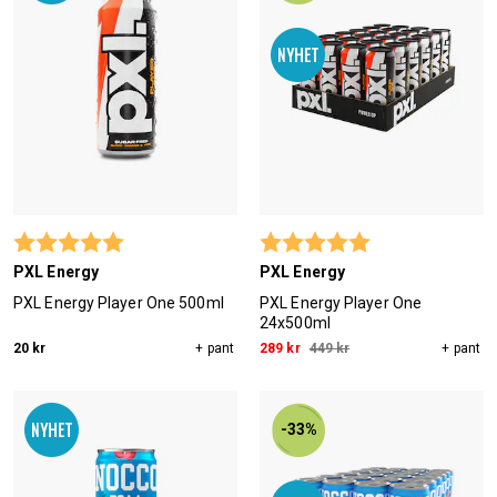
Betyg:
5.0 utav 5 stjärnor
Betyg:
5.0 utav 5 stjärn
PXL Energy
PXL Energy
PXL Energy Player One 500ml
PXL Energy Player One
24x500ml
20 kr
+ pant
289 kr
449 kr
+ pant
-33%