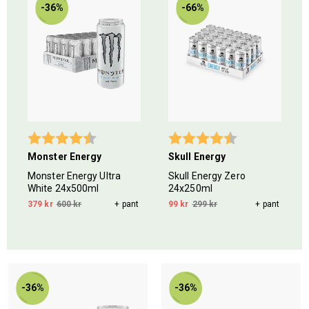
-36%
-66%
5 stjärnor
Betyg:
4.8 utav 5 stjärnor
Betyg:
4.2 utav 5 stjär
Monster Energy
Skull Energy
Monster Energy Ultra
Skull Energy Zero
White 24x500ml
24x250ml
379 kr
600 kr
+ pant
99 kr
299 kr
+ pant
-36%
-36%