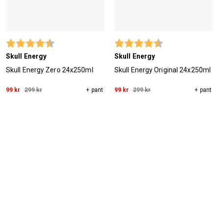
Betyg:
4.2 utav 5 stjärnor
Betyg:
4.5 utav 5 stjärn
Skull Energy
Skull Energy
Skull Energy Zero 24x250ml
Skull Energy Original 24x250ml
99 kr
299 kr
+ pant
99 kr
299 kr
+ pant