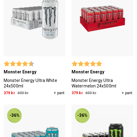
Betyg:
4.8 utav 5 stjärnor
Betyg:
5.0 utav 5 stjärn
Monster Energy
Monster Energy
Monster Energy Ultra White
Monster Energy Ultra
24x500ml
Watermelon 24x500ml
379 kr
600 kr
+ pant
379 kr
600 kr
+ pant
-36%
-36%