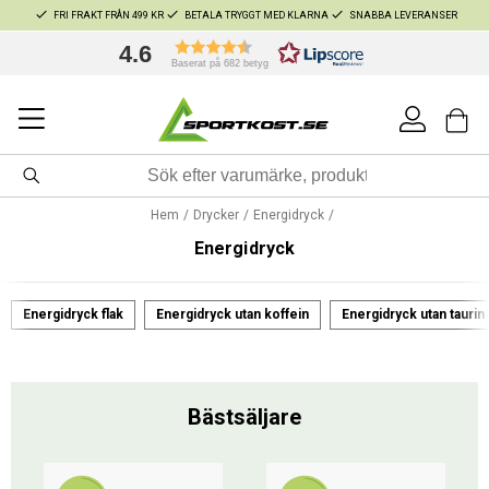
FRI FRAKT FRÅN 499 KR
BETALA TRYGGT MED KLARNA
SNABBA LEVERANSER
4.6
Baserat på 682 betyg
Hem
Drycker
Energidryck
Energidryck
Energidryck flak
Energidryck utan koffein
Energidryck utan taurin
Bästsäljare