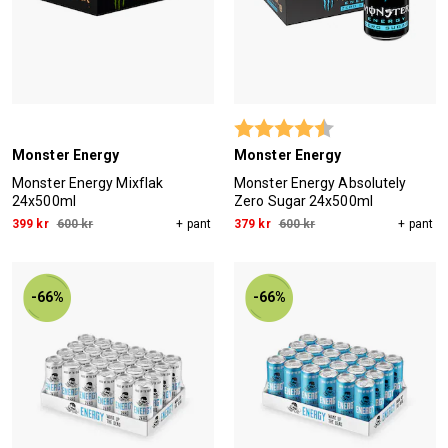
Betyg:
4.8 utav 5 stjärn
Monster Energy
Monster Energy
Monster Energy Mixflak
Monster Energy Absolutely
24x500ml
Zero Sugar 24x500ml
399 kr
600 kr
+ pant
379 kr
600 kr
+ pant
-66%
-66%