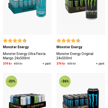
Betyg:
4.7 utav 5 stjärnor
Betyg:
4.2 utav 5 stjärn
Monster Energy
Monster Energy
Monster Energy Ultra Fiesta
Monster Energy Original
Mango 24x500ml
24x500ml
379 kr
600 kr
+ pant
379 kr
600 kr
+ pant
-33%
-36%