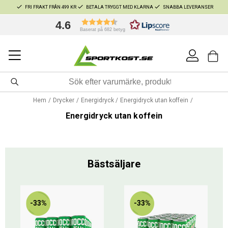
FRI FRAKT FRÅN 499 KR
BETALA TRYGGT MED KLARNA
SNABBA LEVERANSER
4.6
Baserat på 682 betyg
Hem
Drycker
Energidryck
Energidryck utan koffein
Energidryck utan koffein
Bästsäljare
-33%
-33%