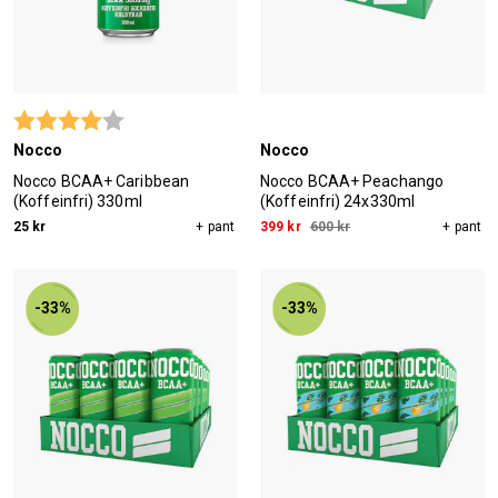
Betyg:
4.0 utav 5 stjärnor
Nocco
Nocco
Nocco BCAA+ Caribbean
Nocco BCAA+ Peachango
(Koffeinfri) 330ml
(Koffeinfri) 24x330ml
25 kr
+ pant
399 kr
600 kr
+ pant
-33%
-33%