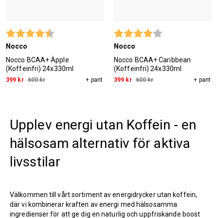
Betyg:
4.6 utav 5 stjärnor
Betyg:
4.0 utav 5 stjärn
Nocco
Nocco
Nocco BCAA+ Äpple
Nocco BCAA+ Caribbean
(Koffeinfri) 24x330ml
(Koffeinfri) 24x330ml
399 kr
600 kr
+ pant
399 kr
600 kr
+ pant
Upplev energi utan Koffein - en
hälsosam alternativ för aktiva
livsstilar
Välkommen till vårt sortiment av energidrycker utan koffein,
där vi kombinerar kraften av energi med hälsosamma
ingredienser för att ge dig en naturlig och uppfriskande boost