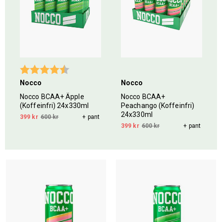
5 stjärnor
Betyg:
4.6 utav 5 stjärnor
Nocco
Nocco
Nocco BCAA+ Äpple
Nocco BCAA+
(Koffeinfri) 24x330ml
Peachango (Koffeinfri)
24x330ml
399 kr
600 kr
+ pant
399 kr
600 kr
+ pant