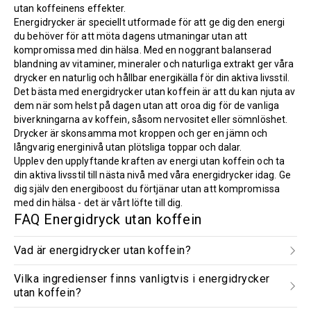
utan koffeinens effekter.
Energidrycker är speciellt utformade för att ge dig den energi
du behöver för att möta dagens utmaningar utan att
kompromissa med din hälsa. Med en noggrant balanserad
blandning av vitaminer, mineraler och naturliga extrakt ger våra
drycker en naturlig och hållbar energikälla för din aktiva livsstil.
Det bästa med energidrycker utan koffein är att du kan njuta av
dem när som helst på dagen utan att oroa dig för de vanliga
biverkningarna av koffein, såsom nervositet eller sömnlöshet.
Drycker är skonsamma mot kroppen och ger en jämn och
långvarig energinivå utan plötsliga toppar och dalar.
Upplev den upplyftande kraften av energi utan koffein och ta
din aktiva livsstil till nästa nivå med våra energidrycker idag. Ge
dig själv den energiboost du förtjänar utan att kompromissa
med din hälsa - det är vårt löfte till dig.
FAQ Energidryck utan koffein
Vad är energidrycker utan koffein?
Vilka ingredienser finns vanligtvis i energidrycker
utan koffein?