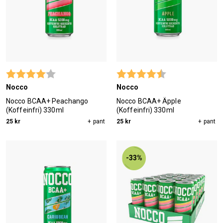
Betyg:
4.0 utav 5 stjärnor
Betyg:
4.6 utav 5 stjärn
Nocco
Nocco
Nocco BCAA+ Peachango
Nocco BCAA+ Äpple
(Koffeinfri) 330ml
(Koffeinfri) 330ml
25 kr
+ pant
25 kr
+ pant
-33%