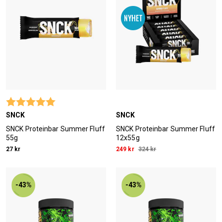
Betyg:
5.0 utav 5 stjärnor
SNCK
SNCK
SNCK Proteinbar Summer Fluff
SNCK Proteinbar Summer Fluff
55g
12x55g
27 kr
249 kr
324 kr
-43%
-43%