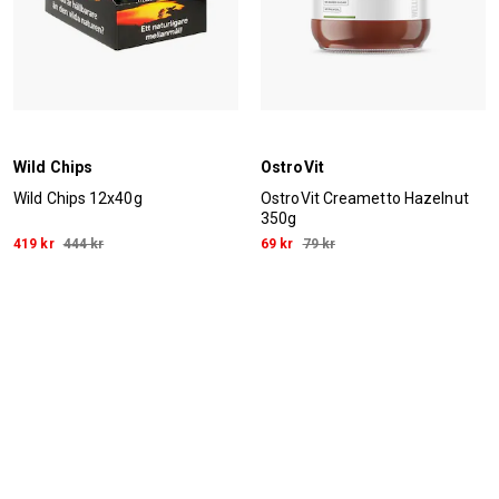
Wild Chips
OstroVit
Wild Chips 12x40g
OstroVit Creametto Hazelnut
350g
419 kr
444 kr
69 kr
79 kr