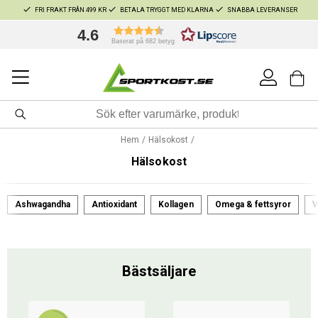
FRI FRAKT FRÅN 499 KR
BETALA TRYGGT MED KLARNA
SNABBA LEVERANSER
4.6
Baserat på 682 betyg
Hem
Hälsokost
Hälsokost
Ashwagandha
Antioxidant
Kollagen
Omega & fettsyror
V
Bästsäljare