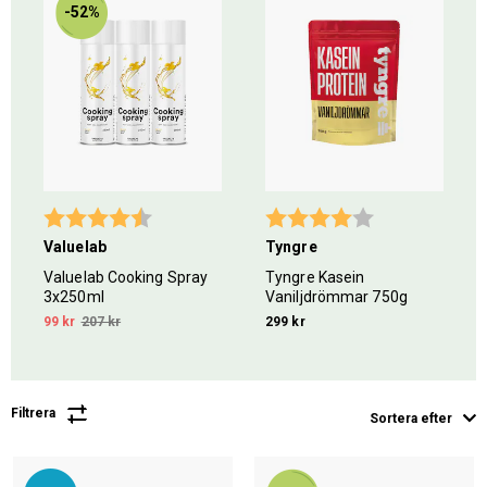
-52%
5 stjärnor
Betyg:
4.5 utav 5 stjärnor
Betyg:
4.0 utav 5 stjär
Valuelab
Tyngre
Valuelab Cooking Spray
Tyngre Kasein
3x250ml
Vaniljdrömmar 750g
99 kr
207 kr
299 kr
Filtrera
Sortera efter