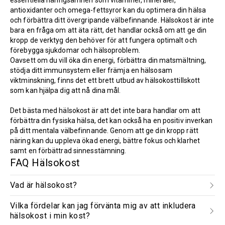
essentiella näringsämnen som vitaminer, mineraler,
antioxidanter och omega-fettsyror kan du optimera din hälsa
och förbättra ditt övergripande välbefinnande. Hälsokost är inte
bara en fråga om att äta rätt, det handlar också om att ge din
kropp de verktyg den behöver för att fungera optimalt och
förebygga sjukdomar och hälsoproblem.
Oavsett om du vill öka din energi, förbättra din matsmältning,
stödja ditt immunsystem eller främja en hälsosam
viktminskning, finns det ett brett utbud av hälsokosttillskott
som kan hjälpa dig att nå dina mål.
Det bästa med hälsokost är att det inte bara handlar om att
förbättra din fysiska hälsa, det kan också ha en positiv inverkan
på ditt mentala välbefinnande. Genom att ge din kropp rätt
näring kan du uppleva ökad energi, bättre fokus och klarhet
samt en förbättrad sinnesstämning.
FAQ Hälsokost
Vad är hälsokost?
Vilka fördelar kan jag förvänta mig av att inkludera
hälsokost i min kost?