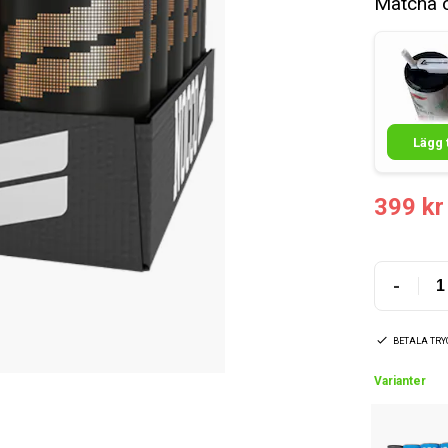
Matcha 
Lägg t
399 kr
-
BETALA TR
Varianter