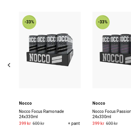
-33%
-33%
Nocco
Nocco
n
Nocco Focus Ramonade
Nocco Focus Passion
24x330ml
24x330ml
pant
399 kr
600 kr
+ pant
399 kr
600 kr