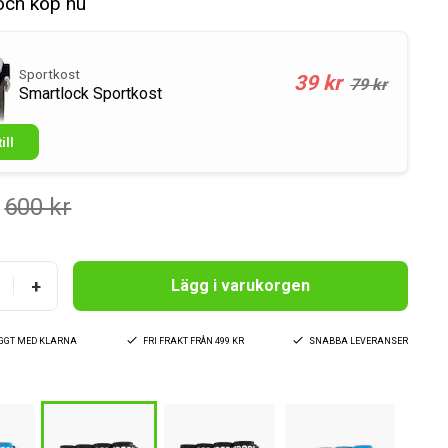
och köp nu
Sportkost
39 kr
79 kr
Smartlock Sportkost
ill
600 kr
+
Lägg i varukorgen
YGGT MED KLARNA
FRI FRAKT FRÅN 499 KR
SNABBA LEVERANSER