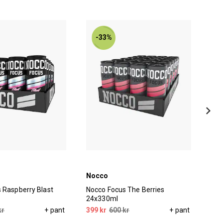
-33%
Nocco
No
 Raspberry Blast
Nocco Focus The Berries
Noc
24x330ml
kr
+ pant
399 kr
600 kr
+ pant
449