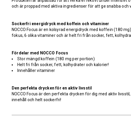
Produkten är anpassad för att verka effektivt under intensivt 
och är proppad med aktiva ingredienser för att ge snabba och 
Sockerfri energidryck med koffein och vitaminer
NOCCO Focus är en kolsyrad energidryck med koffein (180 mg)
fokus, 6 olika vitaminer och är helt fri från socker, fett, kolhydra
Fördelar med NOCCO Focus
Stor mängd koffein (180 mg per portion)
Helt fri från socker, fett, kolhydrater och kalorier!
Innehåller vitaminer
Den perfekta drycken för en aktiv livsstil
NOCCO
Focus är den perfekta drycken för dig med aktiv livsstil, 
innehåll och helt sockerfri!