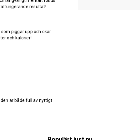
och långvarigt mentalt fokus
välfungerande resultat!
 som piggar upp och ökar
ter och kalorier!
den är både full av nyttigt
Populärt just nu