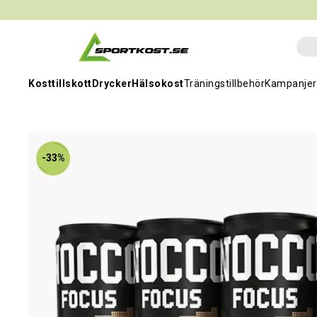
Kosttillskott
Drycker
Hälsokost
Träningstillbehör
Kampanjer
-33%