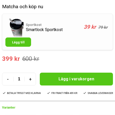
Matcha och köp nu
Sportkost
39 kr
79 kr
Smartlock Sportkost
Lägg till
399 kr
600 kr
-
+
Lägg i varukorgen
BETALA TRYGGT MED KLARNA
FRI FRAKT FRÅN 499 KR
SNABBA LEVERANSER
Varianter