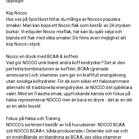
upplagor.
Köp Nocco
Hos oss på Sportkost hittar du många av Noccos populära
smaker. Man kan köpa ett Nocco flak som består av 24 stycken
burkar. Vi erbjuder Nocco mixflak, här kan du själv välja och
blanda ett flak med olika smaker. De finns även möjlighet att
köp Nocco i styck.
Nocco en dryck med BCAA & koffein
Vad gör NOCCO unik bland andra koffeindrycker? Det är den
perfekta kombinationen av koffein, BCAA (grenade
aminosyror) och vitaminer som ger en kraftfull energiökning
utan onödiga kolhydrater. För de som söker ett hälsosammare
alternativ till traditionella energidrycker, är NOCCO det självklara
valet. Med sin fräscha smak, uppfriskande känsla och fokus på
hälsa representerar NOCCO mer än bara en dryck - det är en del
av en aktiv livsstil.
Fokus på Hälsa och Träning
NOCCO’s sortiment består av två huvudserier: NOCCO BCAA
och NOCCO BCAA+, båda producerade i Österrike och var och
en innehållande en blandning av BCAA, sex olika vitaminer