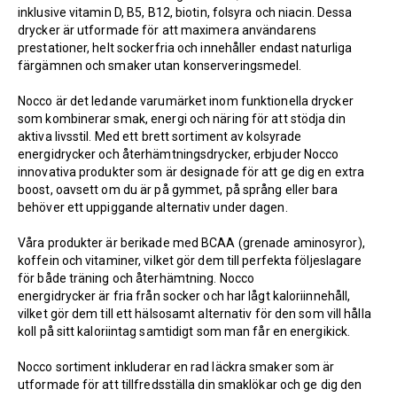
inklusive vitamin D, B5, B12, biotin, folsyra och niacin. Dessa
drycker är utformade för att maximera användarens
prestationer, helt sockerfria och innehåller endast naturliga
färgämnen och smaker utan konserveringsmedel.
Nocco är det ledande varumärket inom funktionella drycker
som kombinerar smak, energi och näring för att stödja din
aktiva livsstil. Med ett brett sortiment av kolsyrade
energidrycker och återhämtningsdrycker, erbjuder Nocco
innovativa produkter som är designade för att ge dig en extra
boost, oavsett om du är på gymmet, på språng eller bara
behöver ett uppiggande alternativ under dagen.
Våra produkter är berikade med BCAA (grenade aminosyror),
koffein och vitaminer, vilket gör dem till perfekta följeslagare
för både träning och återhämtning. Nocco
energidrycker är fria från socker och har lågt kaloriinnehåll,
vilket gör dem till ett hälsosamt alternativ för den som vill hålla
koll på sitt kaloriintag samtidigt som man får en energikick.
Nocco sortiment inkluderar en rad läckra smaker som är
utformade för att tillfredsställa din smaklökar och ge dig den