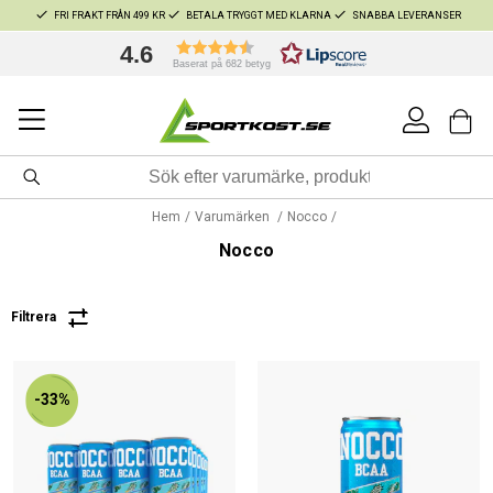
FRI FRAKT FRÅN 499 KR
BETALA TRYGGT MED KLARNA
SNABBA LEVERANSER
4.6
Baserat på 682 betyg
Hem
Varumärken
Nocco
Nocco
Filtrera
-33%