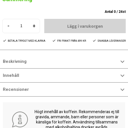
Antal
0
/
24
st
-
+
Lägg i varukorgen
BETALA TRYGGT MED KLARNA
FRI FRAKT FRÅN 499 KR
SNABBA LEVERANSER
Beskrivning
Innehåll
Recensioner
Högt innehåll av koffein. Rekommenderas ej till
gravida, ammande, barn eller personer som är
känsliga för koffein. Användning tillsammans
med alkoholhaltiga drycker avråds.