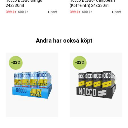
Nocco BCAA Mango
Nocco BCAA+ Caribbean
24x330ml
(Koffeinfri) 24x330ml
399 kr
600 kr
+ pant
399 kr
600 kr
+ pant
Andra har också köpt
-33%
-33%