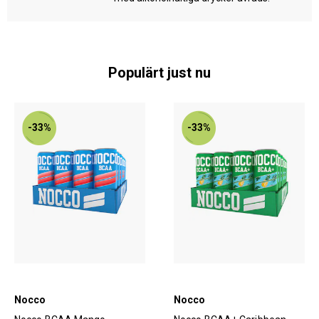
Populärt just nu
-33%
-33%
Nocco
Nocco