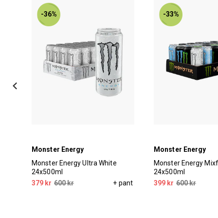
-36%
-33%
Monster Energy
Monster Energy
ero
Monster Energy Ultra White
Monster Energy Mixf
24x500ml
24x500ml
pant
379 kr
600 kr
+ pant
399 kr
600 kr