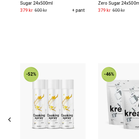
Sugar 24x500ml
Zero Sugar 24x500m
pant
379 kr
600 kr
+ pant
379 kr
600 kr
-52%
-46%