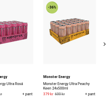
-36%
ergy
Monster Energy
Mon
rgy Ultra Rosá
Monster Energy Ultra Peachy
Mon
Keen 24x500ml
Rub
kr
+ pant
379 kr
600 kr
+ pant
379