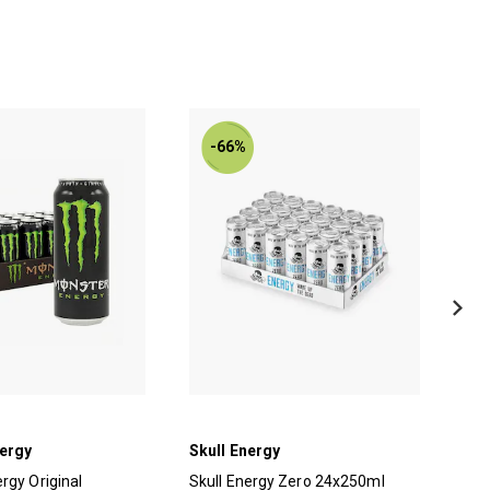
-66%
ergy
Skull Energy
Mon
rgy Original
Skull Energy Zero 24x250ml
Mon