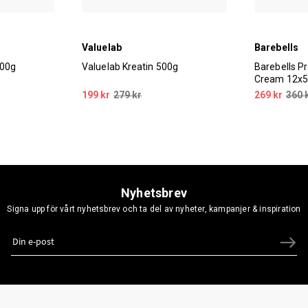
Valuelab
Barebells
500g
Valuelab Kreatin 500g
Barebells Pr
Cream 12x
199 kr
279 kr
269 kr
360 
Nyhetsbrev
Signa upp för vårt nyhetsbrev och ta del av nyheter, kampanjer & inspiration