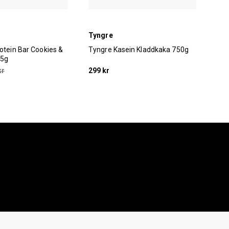
Tyngre
Bar
otein Bar Cookies &
Tyngre Kasein Kladdkaka 750g
Bar
55g
Pea
kr
299 kr
269