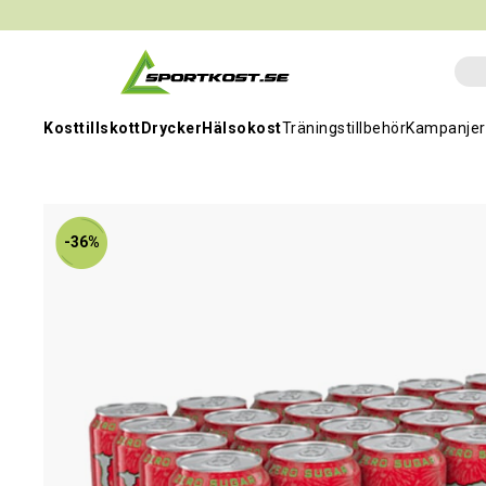
Kosttillskott
Drycker
Hälsokost
Träningstillbehör
Kampanjer
-36%