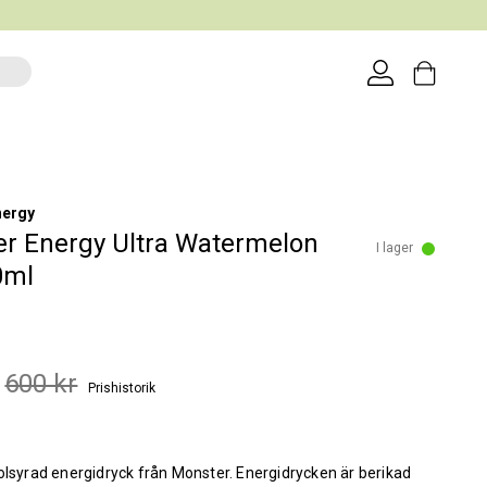
nergy
r Energy Ultra Watermelon
I lager
0ml
600 kr
Prishistorik
olsyrad energidryck från Monster. Energidrycken är berikad