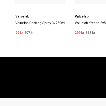
Valuelab
Valuelab
el
Valuelab Cooking Spray 3x250ml
Valuelab Kreatin 2x
99 kr
207 kr
299 kr
558 kr