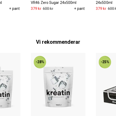
l
VR46 Zero Sugar 24x500ml
24x500ml
+ pant
379 kr
600 kr
+ pant
379 kr
600 
Vi rekommenderar
-28%
-25%