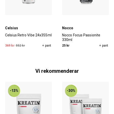
Celsius
Nocco
Celsius Retro Vibe 24x355ml
Nocco Focus Passionite
330ml
369 kr
552 kr
+ pant
25 kr
+ pant
Vi rekommenderar
-13%
-30%