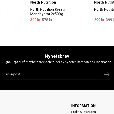
North Nutrition
North Nutri
in
North Nutrition Kreatin
North Nutrit
Monohydrat 2x500g
399 kr
578 kr
299 kr
399 
Nyhetsbrev
Signa upp för vårt nyhetsbrev och ta del av nyheter, kampanjer & inspiration
INFORMATION
Frakt & leverans