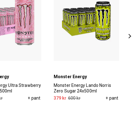
ergy
Monster Energy
Mon
rgy Ultra Strawberry
Monster Energy Lando Norris
Mon
x500ml
Zero Sugar 24x500ml
24x
kr
+ pant
379 kr
600 kr
+ pant
379