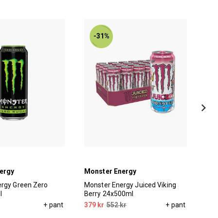
-31%
ergy
Monster Energy
No
rgy Green Zero
Monster Energy Juiced Viking
Noc
l
Berry 24x500ml
24x
+ pant
379 kr
552 kr
+ pant
399