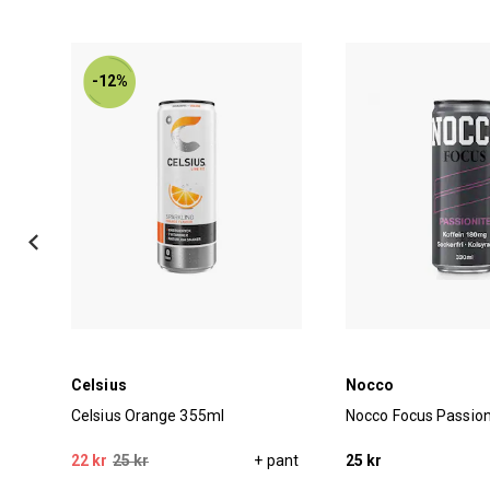
-12%
Celsius
Nocco
Celsius Orange 355ml
Nocco Focus Passion
pant
22 kr
25 kr
+ pant
25 kr