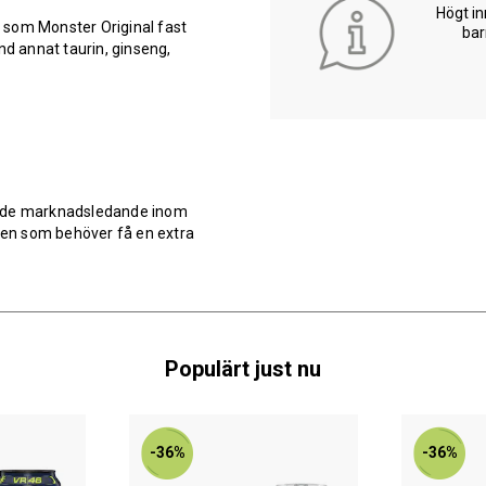
Högt in
 som Monster Original fast
bar
nd annat taurin, ginseng,
v de marknadsledande inom
en som behöver få en extra
Populärt just nu
-36%
-36%