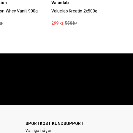
tion
Valuelab
Val
ion Whey Vanilj 900g
Valuelab Kreatin 2x500g
Val
kr
299 kr
558 kr
99 
SPORTKOST KUNDSUPPORT
Vanliga frågor