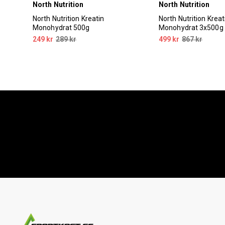
North Nutrition
North Nutrition
0g
North Nutrition Kreatin
North Nutrition Kreat
Monohydrat 500g
Monohydrat 3x500g
249 kr
289 kr
499 kr
867 kr