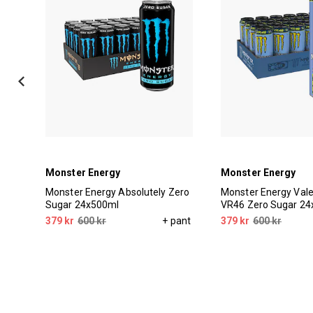
Monster Energy
Monster Energy
Monster Energy Absolutely Zero
Monster Energy Vale
Sugar 24x500ml
VR46 Zero Sugar 2
379 kr
600 kr
+ pant
379 kr
600 kr
pant