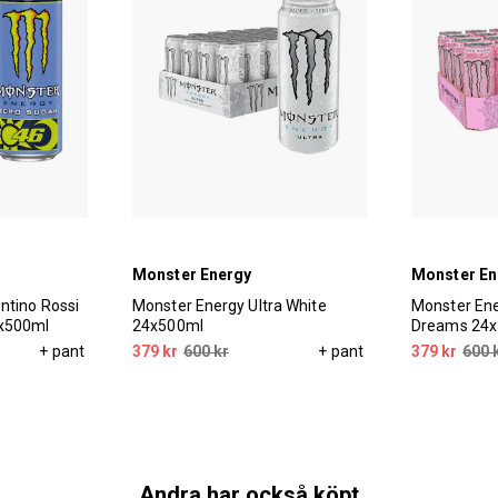
Monster Energy
Monster En
ntino Rossi
Monster Energy Ultra White
Monster Ene
4x500ml
24x500ml
Dreams 24
+ pant
379 kr
600 kr
+ pant
379 kr
600 
Andra har också köpt