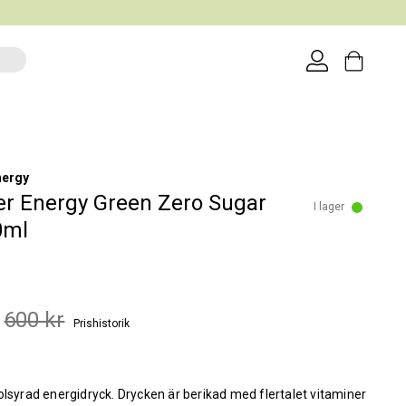
nergy
r Energy Green Zero Sugar
I lager
0ml
600 kr
Prishistorik
olsyrad energidryck. Drycken är berikad med flertalet vitaminer