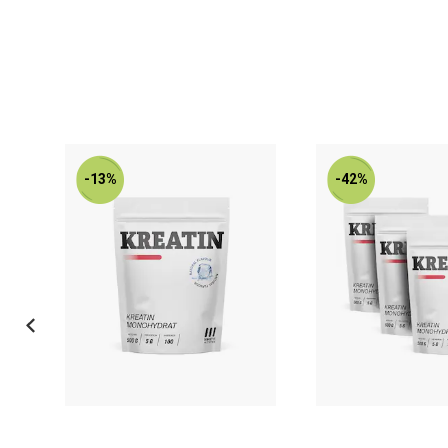
-13%
-42%