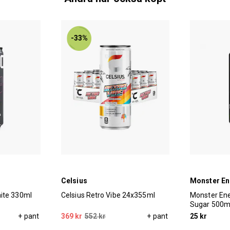
-33%
Celsius
Monster En
ite 330ml
Celsius Retro Vibe 24x355ml
Monster Ene
Sugar 500m
+ pant
369 kr
552 kr
+ pant
25 kr