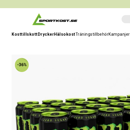
Kosttillskott
Drycker
Hälsokost
Träningstillbehör
Kampanjer
-36%