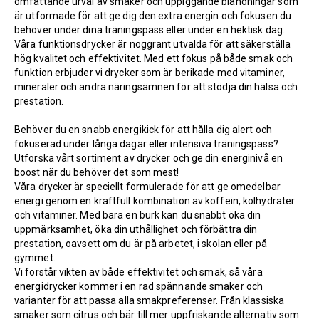
omfattande urval av smaker och uppiggande blandningar som
är utformade för att ge dig den extra energin och fokusen du
behöver under dina träningspass eller under en hektisk dag.
Våra funktionsdrycker är noggrant utvalda för att säkerställa
hög kvalitet och effektivitet. Med ett fokus på både smak och
funktion erbjuder vi drycker som är berikade med vitaminer,
mineraler och andra näringsämnen för att stödja din hälsa och
prestation.
Behöver du en snabb energikick för att hålla dig alert och
fokuserad under långa dagar eller intensiva träningspass?
Utforska vårt sortiment av drycker och ge din energinivå en
boost när du behöver det som mest!
Våra drycker är speciellt formulerade för att ge omedelbar
energi genom en kraftfull kombination av koffein, kolhydrater
och vitaminer. Med bara en burk kan du snabbt öka din
uppmärksamhet, öka din uthållighet och förbättra din
prestation, oavsett om du är på arbetet, i skolan eller på
gymmet.
Vi förstår vikten av både effektivitet och smak, så våra
energidrycker kommer i en rad spännande smaker och
varianter för att passa alla smakpreferenser. Från klassiska
smaker som citrus och bär till mer uppfriskande alternativ som