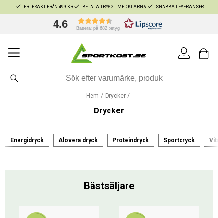
FRI FRAKT FRÅN 499 KR
BETALA TRYGGT MED KLARNA
SNABBA LEVERANSER
4.6
Baserat på 682 betyg
Hem
Drycker
Drycker
Energidryck
Alovera dryck
Proteindryck
Sportdryck
Vi
Bästsäljare