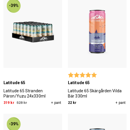
-39%
Betyg:
5.0 utav 5 stjärn
Latitude 65
Latitude 65
Latitude 65 Stranden
Latitude 65 Skärgården Vilda
Päron/Yuzu 24x330ml
Bär 330ml
319 kr
528 kr
+ pant
22 kr
+ pant
-39%