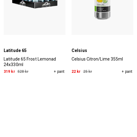
Latitude 65
Celsius
Latitude 65 Frost Lemonad
Celsius Citron/Lime 355ml
24x330ml
319 kr
528 kr
+ pant
22 kr
25 kr
+ pant