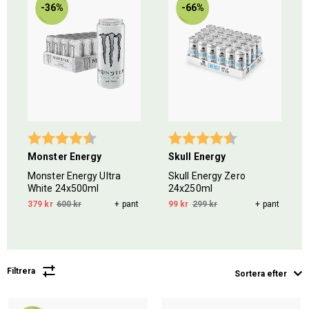
-36%
-66%
5 stjärnor
Betyg:
4.8 utav 5 stjärnor
Betyg:
4.2 utav 5 stjär
Monster Energy
Skull Energy
Monster Energy Ultra
Skull Energy Zero
White 24x500ml
24x250ml
379 kr
600 kr
+ pant
99 kr
299 kr
+ pant
Filtrera
Sortera efter