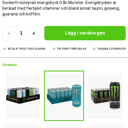
Sockerfri kolsyrad energidryck från Monster. Energidrycken är
berikad med flertalet vitaminer och bland annat taurin, ginseng,
guarana och koffein.
-
+
Lägg i varukorgen
BETALA TRYGGT MED KLARNA
FRI FRAKT FRÅN 499 KR
SNABBA LEVERANSER
Varianter