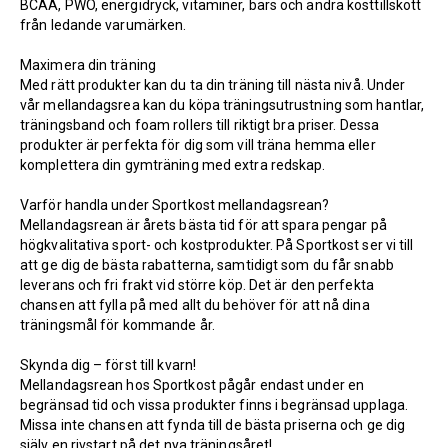
BCAA, PWO, energidryck, vitaminer, bars och andra kosttillskott
från ledande varumärken.
Maximera din träning
Med rätt produkter kan du ta din träning till nästa nivå. Under
vår mellandagsrea kan du köpa träningsutrustning som hantlar,
träningsband och foam rollers till riktigt bra priser. Dessa
produkter är perfekta för dig som vill träna hemma eller
komplettera din gymträning med extra redskap.
Varför handla under Sportkost mellandagsrean?
Mellandagsrean är årets bästa tid för att spara pengar på
högkvalitativa sport- och kostprodukter. På Sportkost ser vi till
att ge dig de bästa rabatterna, samtidigt som du får snabb
leverans och fri frakt vid större köp. Det är den perfekta
chansen att fylla på med allt du behöver för att nå dina
träningsmål för kommande år.
Skynda dig – först till kvarn!
Mellandagsrean hos Sportkost pågår endast under en
begränsad tid och vissa produkter finns i begränsad upplaga.
Missa inte chansen att fynda till de bästa priserna och ge dig
själv en rivstart på det nya träningsåret!