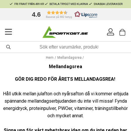
FRI FRAKT FRÅN 499 KR
BETALA TRYGGT MED KLARNA
SNABBA LEVERANSER
4.6
Baserat på 682 betyg
Hem
Mellandagsrea
Mellandagsrea
GÖR DIG REDO FÖR ÅRETS MELLANDAGSREA!
Håll utkik mellan julafton och nyårsafton då vi kommer erbjuda
spännande mellandagserbjudanden du inte vill missa! Fynda
energidryck, proteinpulver, PWOer, vitaminer, träningstillbehör
och mycket annat.
Signa upp för vårt nyhetsbrev idag om du inte redan har