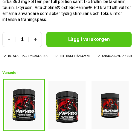
cirka 360 mg koffein per full portion samt L-citrullin, beta-alanin,
taurin, L-tyrosin, VitaCholine® och BioPerine®. Ett kraftfullt val för
erfarna användare som söker tydlig stimulans och fokus inför
intensiva träningspass.
-
+
Lägg i varukorgen
BETALA TRYGGT MED KLARNA
FRI FRAKT FRÅN 499 KR
SNABBA LEVERANSER
Varianter