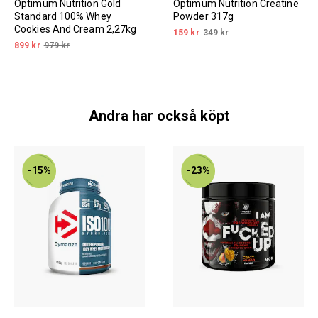
Optimum Nutrition Gold
Optimum Nutrition Creatine
Standard 100% Whey
Powder 317g
Cookies And Cream 2,27kg
159 kr
349 kr
899 kr
979 kr
Andra har också köpt
-15%
-23%