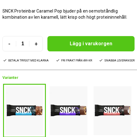
SNCK Proteinbar Caramel Pop bjuder på en oemotståndlig
kombination av len karamell, lätt krisp och högt proteininnehåll.
-
+
Lägg i varukorgen
BETALA TRYGGT MED KLARNA
FRI FRAKT FRÅN 499 KR
SNABBA LEVERANSER
Varianter