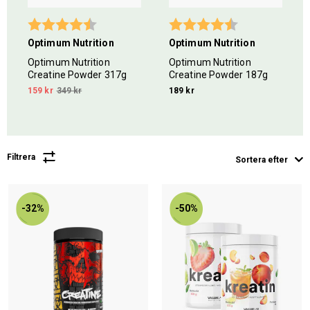
5 stjärnor
Betyg:
4.7 utav 5 stjärnor
Betyg:
4.5 utav 5 stjär
Optimum Nutrition
Optimum Nutrition
Optimum Nutrition
Optimum Nutrition
Creatine Powder 317g
Creatine Powder 187g
159 kr
349 kr
189 kr
Filtrera
Sortera efter
-32%
-50%