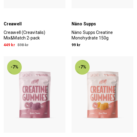
Creawell
Näno Supps
Creawell (Creavitalis)
Näno Supps Creatine
Mix&Match 2-pack
Monohydrate 150g
449 kr
598 kr
99 kr
-7%
-7%