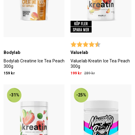
Betyg:
4.8 utav 5 stjärn
Bodylab
Valuelab
Bodylab Creatine Ice Tea Peach
Valuelab Kreatin Ice Tea Peach
300g
300g
159 kr
199 kr
289 kr
-31%
-25%