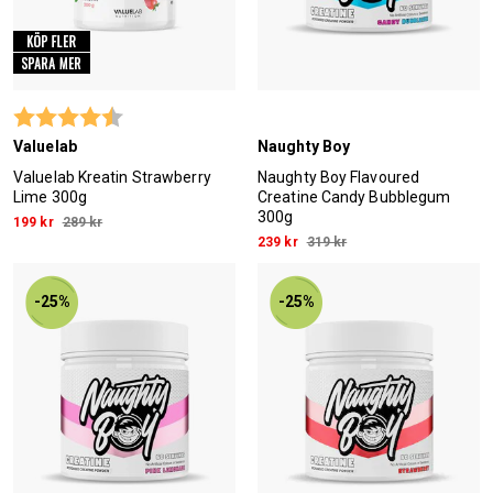
Betyg:
4.8 utav 5 stjärnor
Valuelab
Naughty Boy
Valuelab Kreatin Strawberry
Naughty Boy Flavoured
Lime 300g
Creatine Candy Bubblegum
300g
199 kr
289 kr
239 kr
319 kr
-25%
-25%