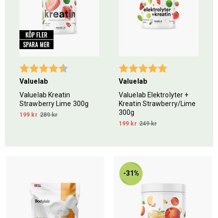
Betyg:
4.8 utav 5 stjärnor
Betyg:
5.0 utav 5 stjär
Valuelab
Valuelab
Valuelab Kreatin
Valuelab Elektrolyter +
Strawberry Lime 300g
Kreatin Strawberry/Lime
300g
199 kr
289 kr
199 kr
249 kr
-31%