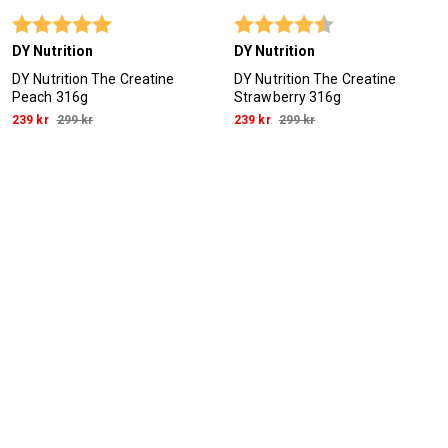
Betyg:
5.0 utav 5 stjärnor
Betyg:
4.8 utav 5 stjärn
DY Nutrition
DY Nutrition
DY Nutrition The Creatine
DY Nutrition The Creatine
Peach 316g
Strawberry 316g
239 kr
299 kr
239 kr
299 kr