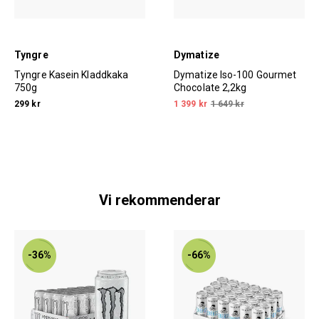
Tyngre
Dymatize
Tyngre Kasein Kladdkaka
Dymatize Iso-100 Gourmet
750g
Chocolate 2,2kg
299 kr
1 399 kr
1 649 kr
Vi rekommenderar
-36%
-66%