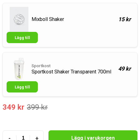
15 kr
Mixboll Shaker
Lägg till
Sportkost
49 kr
Sportkost Shaker Transparent 700ml
Lägg till
349 kr
399 kr
-
+
Lägg i varukorgen