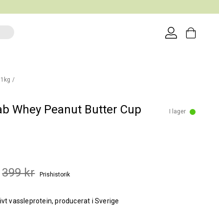
 1kg
ab Whey Peanut Butter Cup
I lager
399 kr
Prishistorik
ivt vassleprotein, producerat i Sverige