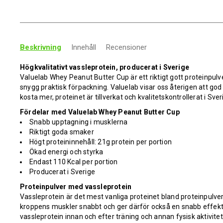
Beskrivning
Innehåll
Recensioner
Högkvalitativt vassleprotein, producerat i Sverige
Valuelab Whey Peanut Butter Cup är ett riktigt gott proteinpulv
snygg praktisk förpackning. Valuelab visar oss återigen att god
kosta mer, proteinet är tillverkat och kvalitetskontrollerat i Sver
Fördelar med Valuelab Whey Peanut Butter Cup
Snabb upptagning i musklerna
Riktigt goda smaker
Högt proteininnehåll: 21g protein per portion
Ökad energi och styrka
Endast 110 Kcal per portion
Producerat i Sverige
Proteinpulver med vassleprotein
Vassleprotein är det mest vanliga proteinet bland proteinpulver
kroppens muskler snabbt och ger därför också en snabb effekt.
vassleprotein innan och efter träning och annan fysisk aktivite