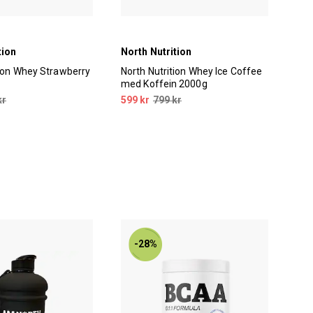
tion
North Nutrition
Nor
tion Whey Strawberry
North Nutrition Whey Ice Coffee
Nor
med Koffein 2000g
Cho
kr
599 kr
799 kr
599
-28%