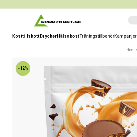
Kosttillskott
Drycker
Hälsokost
Träningstillbehör
Kampanjer
Hem
-12%