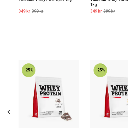
1kg
349 kr
399 kr
349 kr
399 kr
-25%
-25%