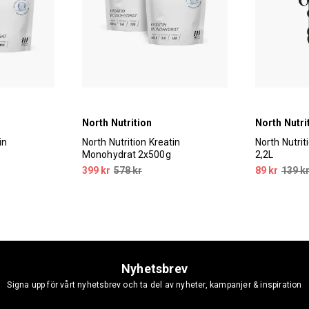
North Nutrition
North Nutri
in
North Nutrition Kreatin
North Nutri
Monohydrat 2x500g
2,2L
399 kr
578 kr
89 kr
139 k
Nyhetsbrev
Signa upp för vårt nyhetsbrev och ta del av nyheter, kampanjer & inspiration