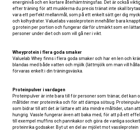
energinivå och en kortare återhämtningsfas. Det är också viktigt
efter träning för att musklerna du precis tränat inte skall bryt
vara ett perfekt mellanmål, som på ett enkelt sätt ger dig mycke
och kolhydrater. Valuelabs vassleprotein innehåller bara knappt
g protein per portion och fungerar därför utmärkt som en lätta
personer under diet och som vill gå ner i vikt.
Wheyprotein i flera goda smaker
Valuelab Whey finns i flera goda smaker och har en len och krä
blandas med både vatten och mjölk (lättmjölk om man vill hålla 
förvaras enkelt i din träningsväska.
Proteinpulver i vardagen
Proteinpulver är inte bara till för personer som tränar, det kan
måltider mer proteinrika och för att dämpa sötsug. Proteinpul
som bidrar till att det är lättare att äta mindre måltider, utan a
hungrig. Vassle fungerar även att baka med, för att på ett effek
till exempel muffins och pannkakor och göra de vanliga sockerb
proteinrika godsaker. Byt ut en del av mjölet mot vassleprotein f