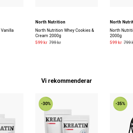
North Nutrition
North Nutri
 Vanilla
North Nutrition Whey Cookies &
North Nutri
Cream 2000g
2000g
599 kr
799 kr
599 kr
799 
Vi rekommenderar
-30%
-35%