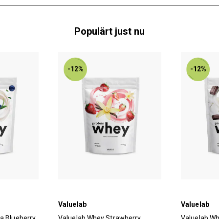
Populärt just nu
-12%
-12%
Valuelab
Valuelab
la Blueberry
Valuelab Whey Strawberry
Valuelab Wh