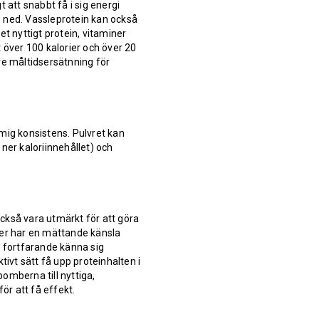
 att snabbt få i sig energi
as ned. Vassleprotein kan också
t nyttigt protein, vitaminer
 över 100 kalorier och över 20
re måltidsersätnning för
mig konsistens. Pulvret kan
ner kaloriinnehållet) och
 också vara utmärkt för att göra
ver har en mättande känsla
tt fortfarande känna sig
tivt sätt få upp proteinhalten i
omberna till nyttiga,
ör att få effekt.