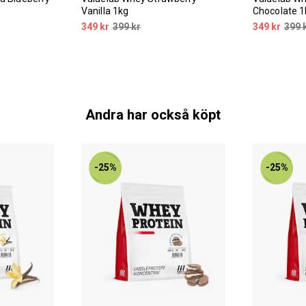
Vanilla 1kg
Chocolate 1
349 kr
399 kr
349 kr
399 
Andra har också köpt
-25%
-25%