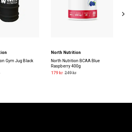
tion
North Nutrition
Nor
tion Gym Jug Black
North Nutrition BCAA Blue
Nor
Raspberry 400g
40
r
179 kr
249 kr
199