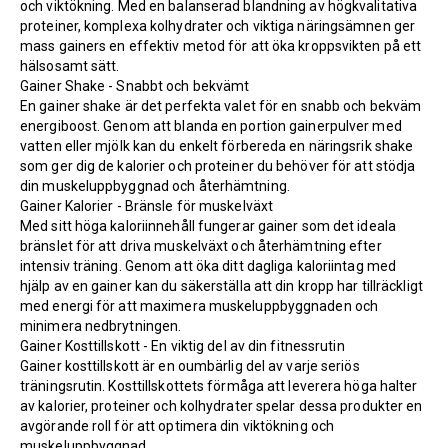
och viktökning. Med en balanserad blandning av högkvalitativa
proteiner, komplexa kolhydrater och viktiga näringsämnen ger
mass gainers en effektiv metod för att öka kroppsvikten på ett
hälsosamt sätt.
Gainer Shake - Snabbt och bekvämt
En gainer shake är det perfekta valet för en snabb och bekväm
energiboost. Genom att blanda en portion gainerpulver med
vatten eller mjölk kan du enkelt förbereda en näringsrik shake
som ger dig de kalorier och proteiner du behöver för att stödja
din muskeluppbyggnad och återhämtning.
Gainer Kalorier - Bränsle för muskelväxt
Med sitt höga kaloriinnehåll fungerar gainer som det ideala
bränslet för att driva muskelväxt och återhämtning efter
intensiv träning. Genom att öka ditt dagliga kaloriintag med
hjälp av en gainer kan du säkerställa att din kropp har tillräckligt
med energi för att maximera muskeluppbyggnaden och
minimera nedbrytningen.
Gainer Kosttillskott - En viktig del av din fitnessrutin
Gainer kosttillskott är en oumbärlig del av varje seriös
träningsrutin. Kosttillskottets förmåga att leverera höga halter
av kalorier, proteiner och kolhydrater spelar dessa produkter en
avgörande roll för att optimera din viktökning och
muskeluppbyggnad.