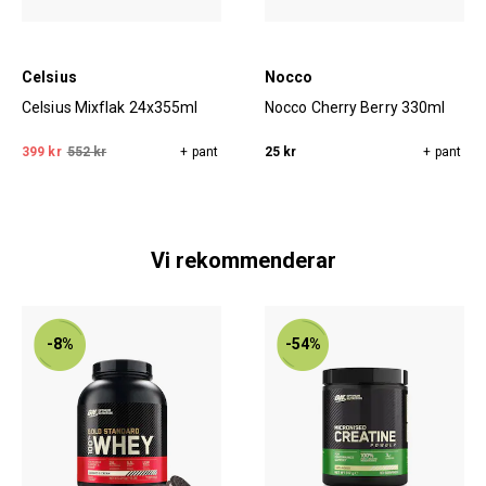
Celsius
Nocco
Celsius Mixflak 24x355ml
Nocco Cherry Berry 330ml
399 kr
552 kr
+ pant
25 kr
+ pant
Vi rekommenderar
-8%
-54%