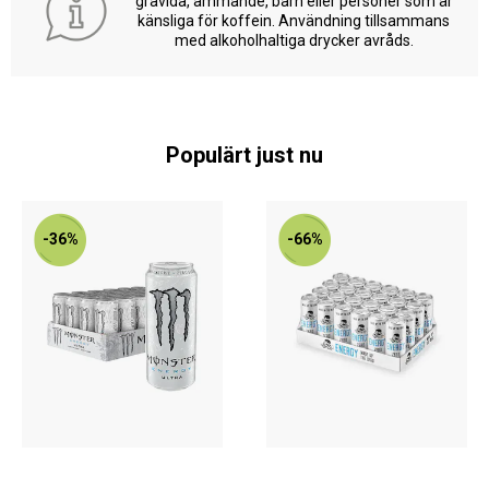
gravida, ammande, barn eller personer som är
känsliga för koffein. Användning tillsammans
med alkoholhaltiga drycker avråds.
Populärt just nu
-36%
-66%