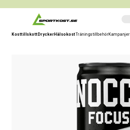
Kosttillskott
Drycker
Hälsokost
Träningstillbehör
Kampanjer