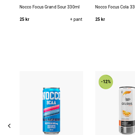
ml
Nocco Focus Grand Sour 330ml
Nocco Focus Cola 3
pant
25 kr
+ pant
25 kr
-12%