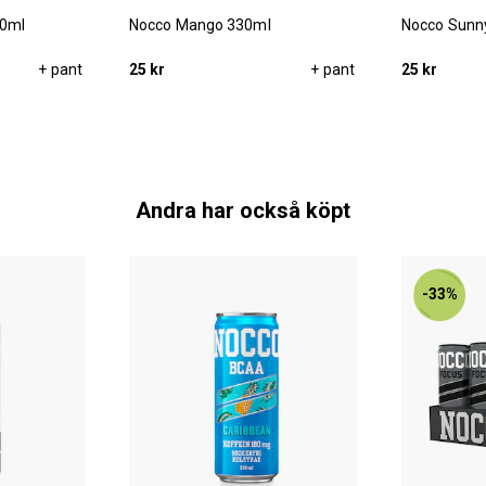
30ml
Nocco Mango 330ml
Nocco Sunn
+ pant
25 kr
+ pant
25 kr
Andra har också köpt
-33%