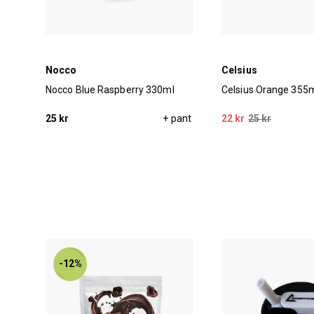
Nocco
Celsius
Nocco Blue Raspberry 330ml
Celsius Orange 355
pant
25 kr
+ pant
22 kr
25 kr
-12%