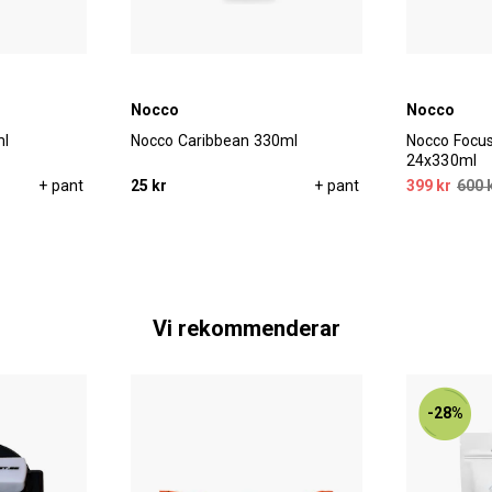
Nocco
Nocco
ml
Nocco Caribbean 330ml
Nocco Focu
24x330ml
+ pant
25 kr
+ pant
399 kr
600 
Vi rekommenderar
-28%