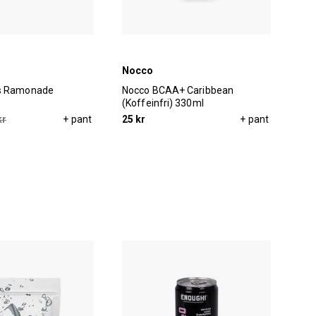
Nocco
No
s Ramonade
Nocco BCAA+ Caribbean
Noc
(Koffeinfri) 330ml
kr
+ pant
25 kr
+ pant
25 