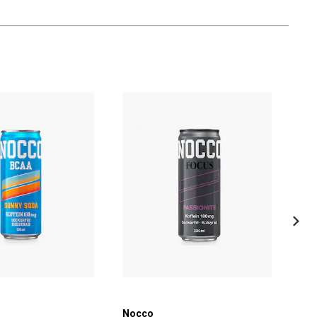
Nocco
No