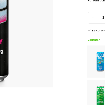
koffein och
-
BETALA TR
Varianter