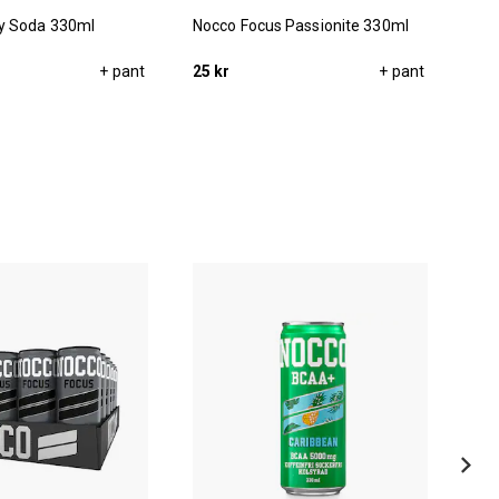
y Soda 330ml
Nocco Focus Passionite 330ml
Noc
+ pant
25 kr
+ pant
25 