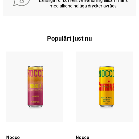
känsliga för koffein. Användning tillsammans
med alkoholhaltiga drycker avråds.
Populärt just nu
Nocco
Nocco