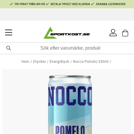
FRI FRAKT FRÅN 499 KR
BETALA TRYGGT MED KLARNA
SNABBA LEVERANSER
Hem
Drycker
Energidryck
Nocco Pomelo 330ml