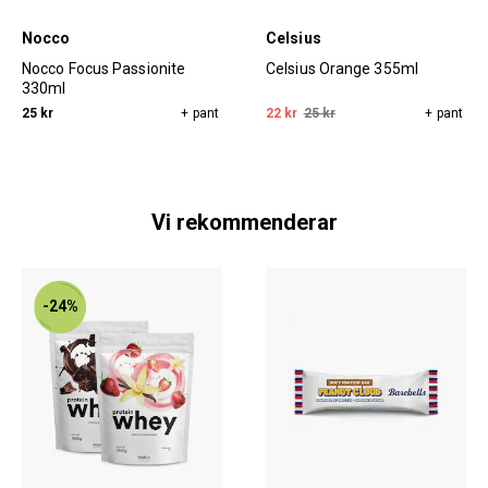
Nocco
Celsius
Nocco Focus Passionite
Celsius Orange 355ml
330ml
25 kr
+ pant
22 kr
25 kr
+ pant
Vi rekommenderar
-24%