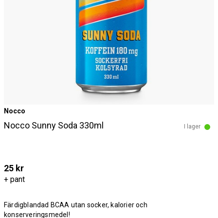
Nocco
Nocco Sunny Soda 330ml
I lager
25 kr
+ pant
Färdigblandad BCAA utan socker, kalorier och
konserveringsmedel!