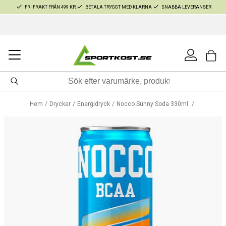
FRI FRAKT FRÅN 499 KR
BETALA TRYGGT MED KLARNA
SNABBA LEVERANSER
Hem
Drycker
Energidryck
Nocco Sunny Soda 330ml