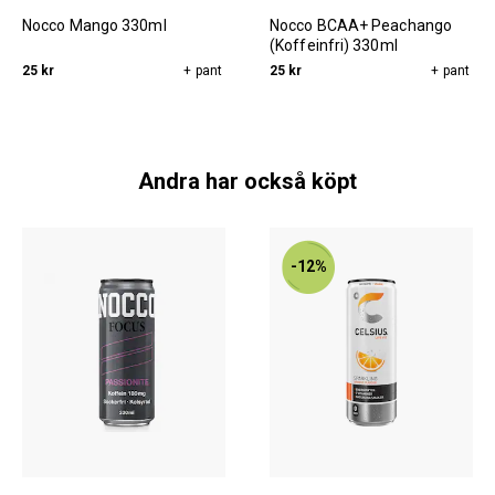
Nocco Mango 330ml
Nocco BCAA+ Peachango
(Koffeinfri) 330ml
25 kr
+ pant
25 kr
+ pant
Andra har också köpt
-12%