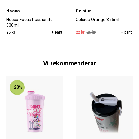
Nocco
Celsius
Nocco Focus Passionite
Celsius Orange 355ml
330ml
25 kr
+ pant
22 kr
25 kr
+ pant
Vi rekommenderar
-20%