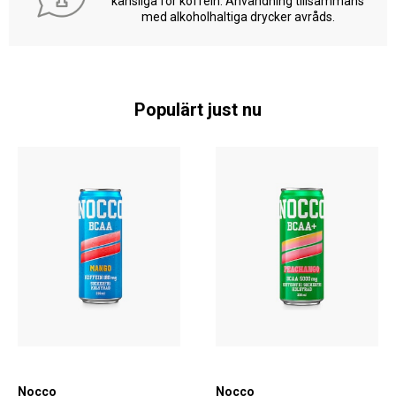
känsliga för koffein. Användning tillsammans
med alkoholhaltiga drycker avråds.
Populärt just nu
Nocco
Nocco