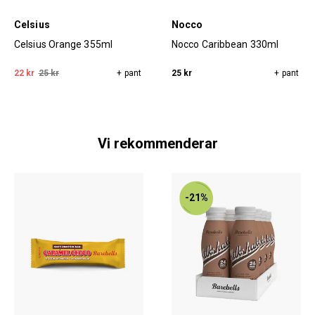
Celsius
Nocco
Celsius Orange 355ml
Nocco Caribbean 330ml
22 kr
25 kr
+ pant
25 kr
+ pant
Vi rekommenderar
-21%