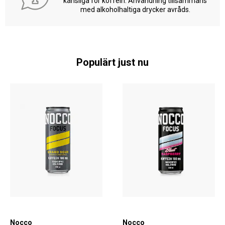
känsliga för koffein. Användning tillsammans
med alkoholhaltiga drycker avråds.
Populärt just nu
Nocco
Nocco