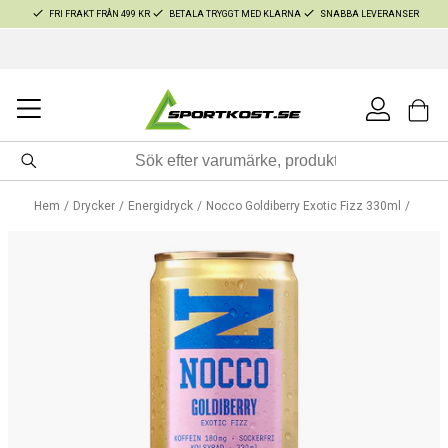
FRI FRAKT FRÅN 499 KR
BETALA TRYGGT MED KLARNA
SNABBA LEVERANSER
Hem
Drycker
Energidryck
Nocco Goldiberry Exotic Fizz 330ml