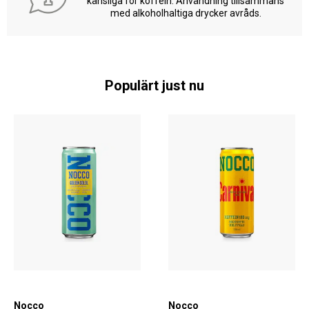
känsliga för koffein. Användning tillsammans
med alkoholhaltiga drycker avråds.
Populärt just nu
Nocco
Nocco