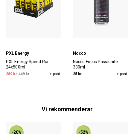
PXL Energy
Nocco
PXL Energy Speed Run
Nocco Focus Passionite
24x500ml
330ml
289 kr
449 kr
+ pant
25 kr
+ pant
Vi rekommenderar
-20%
-52%