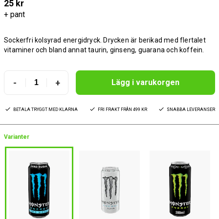
25 kr
+ pant
Sockerfri kolsyrad energidryck. Drycken är berikad med flertalet
vitaminer och bland annat taurin, ginseng, guarana och koffein.
-
+
Lägg i varukorgen
BETALA TRYGGT MED KLARNA
FRI FRAKT FRÅN 499 KR
SNABBA LEVERANSER
Varianter