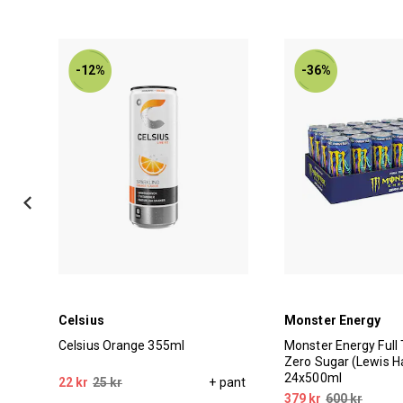
-12%
-36%
Celsius
Monster Energy
Celsius Orange 355ml
Monster Energy Full 
Zero Sugar (Lewis H
24x500ml
pant
22 kr
25 kr
+ pant
379 kr
600 kr