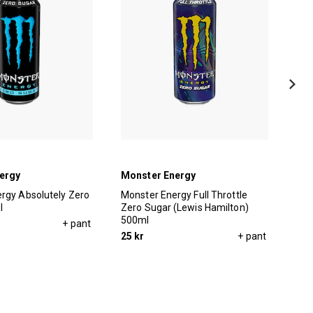
ergy
Monster Energy
Mon
rgy Absolutely Zero
Monster Energy Full Throttle
Mon
l
Zero Sugar (Lewis Hamilton)
Sug
500ml
+ pant
25 
25 kr
+ pant