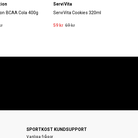
tion
ServiVita
Nji
tion BCAA Cola 400g
ServiVita Cookies 320ml
Nji
55
kr
59 kr
69 kr
25 
SPORTKOST KUNDSUPPORT
Vanliga frågor