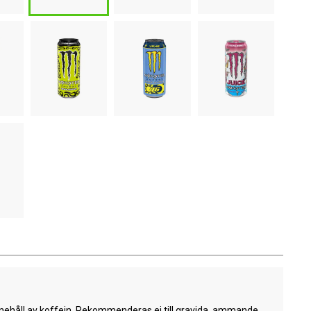
nehåll av koffein. Rekommenderas ej till gravida, ammande,