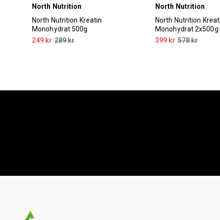
North Nutrition
North Nutrition
r
North Nutrition Kreatin
North Nutrition Kreat
Monohydrat 500g
Monohydrat 2x500g
249 kr
289 kr
399 kr
578 kr