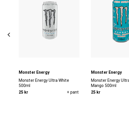
Monster Energy
Monster Energy
y
Monster Energy Ultra White
Monster Energy Ultra
500ml
Mango 500ml
pant
25 kr
+ pant
25 kr