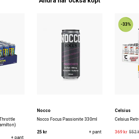
Andra har också köpt
-33%
Nocco
Celsius
Throttle
Nocco Focus Passionite 330ml
Celsius Ret
amilton)
25 kr
+ pant
369 kr
552 
+ pant