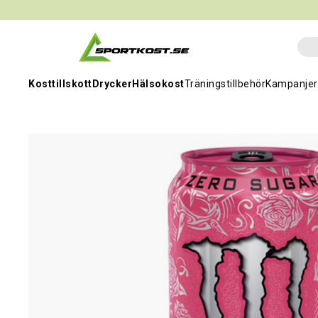
Kosttillskott
Drycker
Hälsokost
Träningstillbehör
Kampanjer