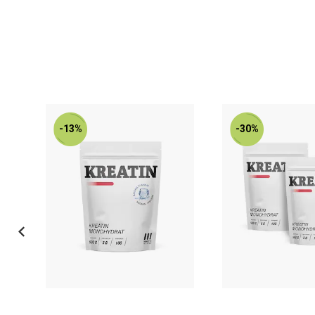
-13%
-30%