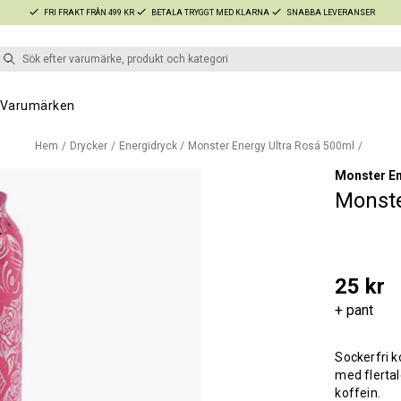
FRI FRAKT FRÅN 499 KR
BETALA TRYGGT MED KLARNA
SNABBA LEVERANSER
Varumärken
Hem
Drycker
Energidryck
Monster Energy Ultra Rosá 500ml
Monster E
Monste
25 kr
+ pant
Sockerfri k
med flertal
koffein.