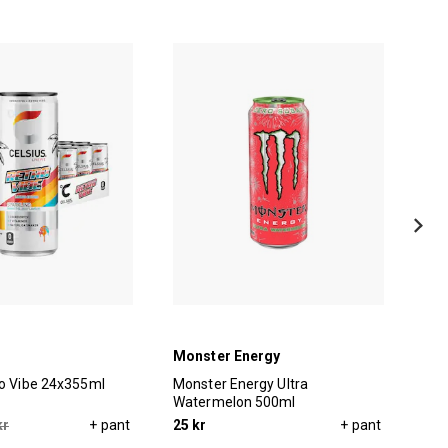
Monster Energy
Mon
ro Vibe 24x355ml
Monster Energy Ultra
Mon
Watermelon 500ml
Ber
kr
+ pant
25 kr
+ pant
379