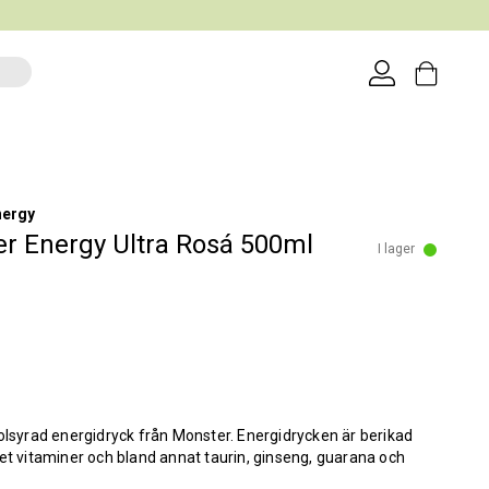
nergy
r Energy Ultra Rosá 500ml
I lager
olsyrad energidryck från Monster. Energidrycken är berikad
et vitaminer och bland annat taurin, ginseng, guarana och