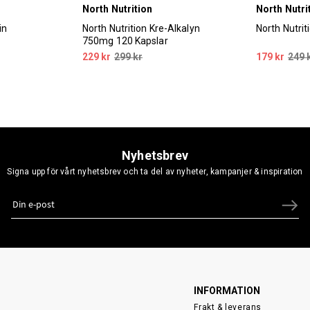
North Nutrition
North Nutri
in
North Nutrition Kre-Alkalyn
North Nutri
750mg 120 Kapslar
229 kr
299 kr
179 kr
249 
Nyhetsbrev
Signa upp för vårt nyhetsbrev och ta del av nyheter, kampanjer & inspiration
INFORMATION
Frakt & leverans