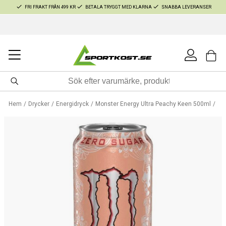
FRI FRAKT FRÅN 499 KR
BETALA TRYGGT MED KLARNA
SNABBA LEVERANSER
Hem
Drycker
Energidryck
Monster Energy Ultra Peachy Keen 500ml