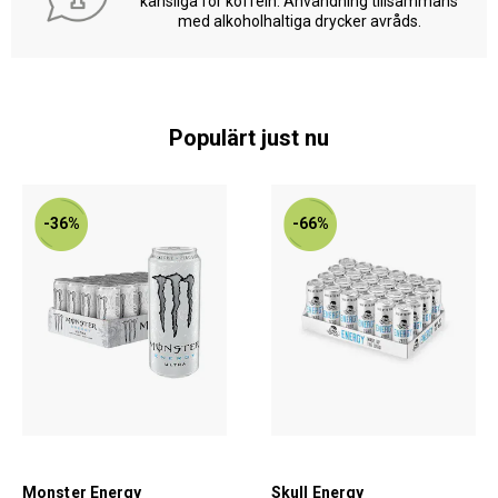
känsliga för koffein. Användning tillsammans
med alkoholhaltiga drycker avråds.
Populärt just nu
-36%
-66%
Monster Energy
Skull Energy