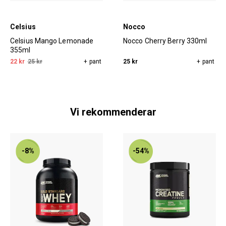
Celsius
Nocco
Celsius Mango Lemonade
Nocco Cherry Berry 330ml
355ml
22 kr
25 kr
+ pant
25 kr
+ pant
Vi rekommenderar
-8%
-54%