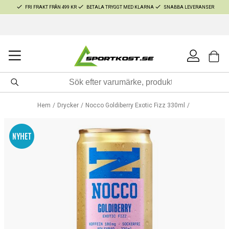
FRI FRAKT FRÅN 499 KR
BETALA TRYGGT MED KLARNA
SNABBA LEVERANSER
Hem
Drycker
Nocco Goldiberry Exotic Fizz 330ml