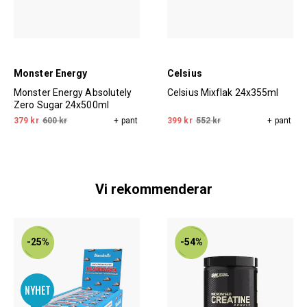
Monster Energy
Celsius
Monster Energy Absolutely
Celsius Mixflak 24x355ml
Zero Sugar 24x500ml
379 kr
600 kr
+ pant
399 kr
552 kr
+ pant
Vi rekommenderar
-25%
-54%