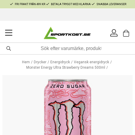
FRI FRAKT FRÅN 499 KR
BETALA TRYGGT MED KLARNA
SNABBA LEVERANSER
Hem
Drycker
Energidryck
Vegansk energidryck
Monster Energy Ultra Strawberry Dreams 500ml