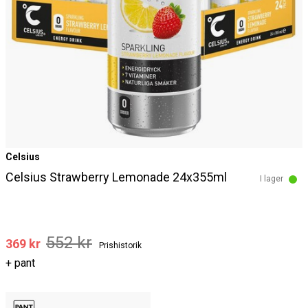
Celsius
Celsius Strawberry Lemonade 24x355ml
I lager
552 kr
369 kr
Prishistorik
+ pant