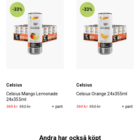
-33%
-33%
Celsius
Celsius
Celsius Mango Lemonade
Celsius Orange 24x355ml
24x355ml
369 kr
552 kr
+ pant
369 kr
552 kr
+ pant
Andra har också köpt