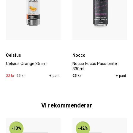
Celsius
Nocco
Celsius Orange 355ml
Nocco Focus Passionite
330ml
22 kr
25 kr
+ pant
25 kr
+ pant
Vi rekommenderar
-13%
-42%