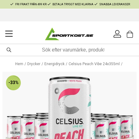
FRI FRAKT FRÅN 499 KR
BETALA TRYGGT MED KLARNA
SNABBA LEVERANSER
Hem
Drycker
Energidryck
Celsius Peach Vibe 24x355ml
-33%