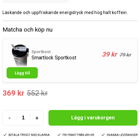
Läskande och uppfriskande energidryck med hög halt koffein.
Matcha och köp nu
Sportkost
39 kr
79 kr
Smartlock Sportkost
Lägg till
369 kr
552 kr
-
+
Lägg i varukorgen
BETALA TRYGGT MED KLARNA
FRI FRAKT FRÅN 499 KR
SNABBA LEVERANSER