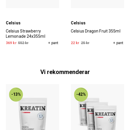
Celsius
Celsius
Celsius Strawberry
Celsius Dragon Fruit 355ml
Lemonade 24x355ml
369 kr
552 kr
+ pant
22 kr
25 kr
+ pant
Vi rekommenderar
-13%
-42%