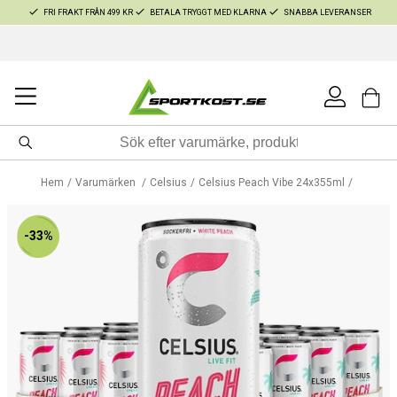
FRI FRAKT FRÅN 499 KR
BETALA TRYGGT MED KLARNA
SNABBA LEVERANSER
Hem
Varumärken
Celsius
Celsius Peach Vibe 24x355ml
-33%