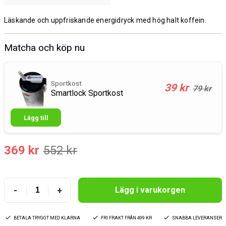
Läskande och uppfriskande energidryck med hög halt koffein.
Matcha och köp nu
Sportkost
39 kr
79 kr
Smartlock Sportkost
Lägg till
369 kr
552 kr
-
+
Lägg i varukorgen
BETALA TRYGGT MED KLARNA
FRI FRAKT FRÅN 499 KR
SNABBA LEVERANSER