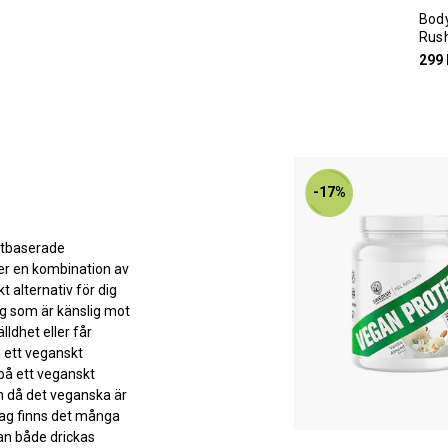
Body
Rus
299 
-17%
xtbaserade
eller en kombination av
t alternativ för dig
ig som är känslig mot
ldhet eller får
 ett veganskt
 på ett veganskt
ein då det veganska är
idag finns det många
an både drickas