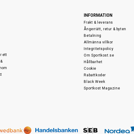
INFORMATION
Frakt & leverans
Ångerrätt, retur & byten
Betalning
Allmänna villkor
Integritetspolicy
r ett
Om Sportkost.se
 &
Hållbarhet
 inom
Cookie
kt
Rabattkoder
Black Week
Sportkost Magazine