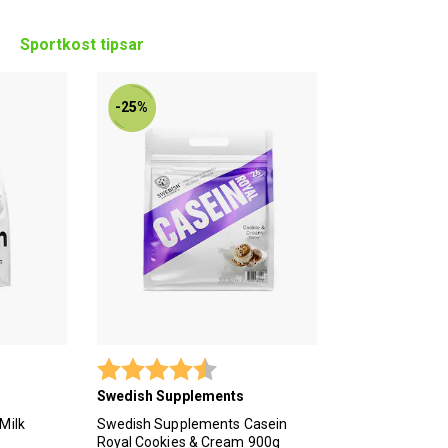
Sportkost tipsar
-25%
tav 5 stjärnor
Betyg:
4.3 utav 5 stjärnor
Swedish Supplements
Milk
Swedish Supplements Casein
Royal Cookies & Cream 900g