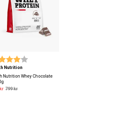
yg:
4.0 utav 5 stjärnor
h Nutrition
h Nutrition Whey Chocolate
0g
kr
799 kr