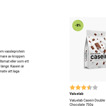
-8%
som vassleprotein
mmare av kroppen.
vällsmat eller som ett
 länge. Kasein är
nativ att laga
Betyg:
3.5 u
Valuelab
Valuelab Casein Double 
Chocolate 750g