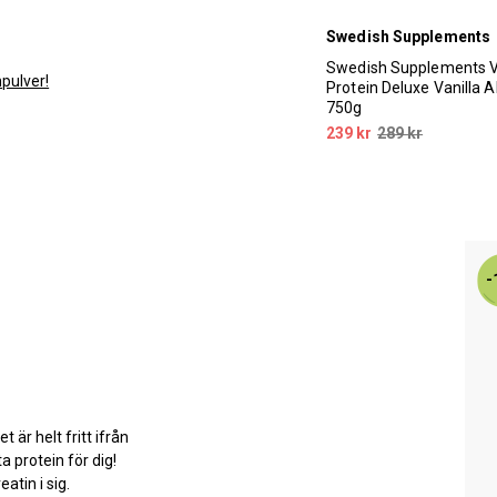
Swedish Supplements
Swedish Supplements 
npulver!
Protein Deluxe Vanilla 
750g
239 kr
289 kr
-
t är helt fritt ifrån
ta protein för dig!
atin i sig.