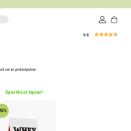
4.6
id val av proteinpulver.
Sportkost tipsar!
25%