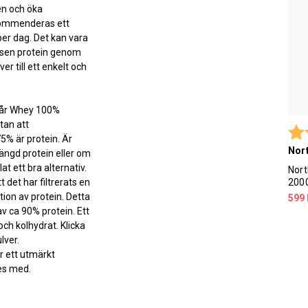
en och öka
kommenderas ett
per dag. Det kan vara
sen protein genom
ver till ett enkelt och
 står Whey 100%
tan att
Bet
5% är protein. Är
Nort
ängd protein eller om
at ett bra alternativ.
Nort
t det har filtrerats en
200
ion av protein. Detta
599 
 av ca 90% protein. Ett
 och kolhydrat. Klicka
ulver.
r ett utmärkt
ies med.