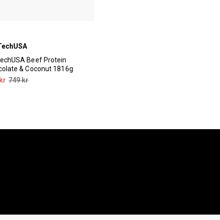
TechUSA
echUSA Beef Protein
olate & Coconut 1816g
kr
749 kr