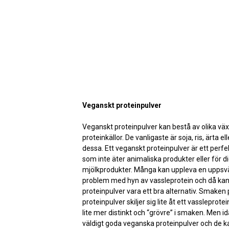
Veganskt proteinpulver
Veganskt proteinpulver kan bestå av olika vä
proteinkällor. De vanligaste är soja, ris, ärta 
dessa. Ett veganskt proteinpulver är ett perfek
som inte äter animaliska produkter eller för d
mjölkprodukter. Många kan uppleva en uppsväl
problem med hyn av vassleprotein och då kan
proteinpulver vara ett bra alternativ. Smaken
proteinpulver skiljer sig lite åt ett vassleprot
lite mer distinkt och “grövre” i smaken. Men 
väldigt goda veganska proteinpulver och de k