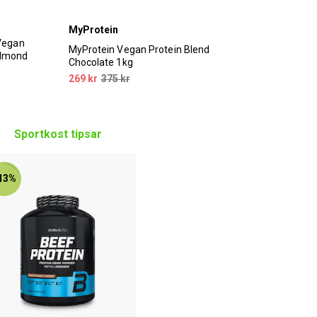
MyProtein
Vegan
MyProtein Vegan Protein Blend
Almond
Chocolate 1kg
269 kr
375 kr
Sportkost tipsar
13%