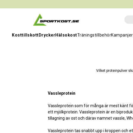
Kosttillskott
Drycker
Hälsokost
Träningstillbehör
Kampanjer
Vilket proteinpulver sk
Vassleprotein
Vassleprotein som för många är mest känt för
ett mjölkprotein. Vassleprotein är en biprodukt
tillagning av ost och därav namnet vassle, W
Vassleprotein tas snabbt upp i kroppen och ett