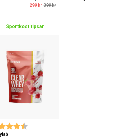
299 kr
399 kr
Sportkost tipsar
yg:
4.7 utav 5 stjärnor
ylab