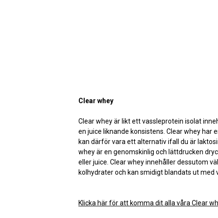
Clear whey
Clear whey är likt ett vassleprotein isolat in
en juice liknande konsistens. Clear whey har e
kan därför vara ett alternativ ifall du är laktos
whey är en genomskinlig och lättdrucken dryc
eller juice. Clear whey innehåller dessutom väld
kolhydrater och kan smidigt blandats ut med 
Klicka här för att komma dit alla våra Clear wh