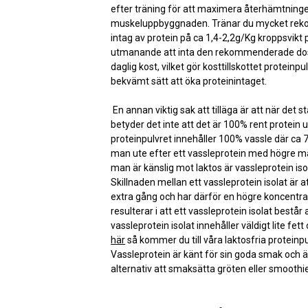
efter träning för att maximera återhämtning
muskeluppbyggnaden. Tränar du mycket re
intag av protein på ca 1,4-2,2g/Kg kroppsvikt 
utmanande att inta den rekommenderade do
daglig kost, vilket gör kosttillskottet proteinpul
bekvämt sätt att öka proteinintaget.
En annan viktig sak att tilläga är att när det
betyder det inte att det är 100% rent protein u
proteinpulvret innehåller 100% vassle där ca 7
man ute efter ett vassleprotein med högre m
man är känslig mot laktos är vassleprotein isol
Skillnaden mellan ett vassleprotein isolat är at
extra gång och har därför en högre koncentrat
resulterar i att ett vassleprotein isolat består
vassleprotein isolat innehåller väldigt lite fett
här
så kommer du till våra laktosfria proteinp
Vassleprotein är känt för sin goda smak och ä
alternativ att smaksätta gröten eller smooth