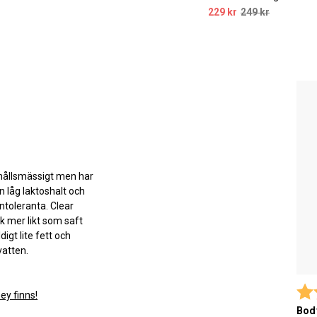
229 kr
249 kr
nehållsmässigt men har
n låg laktoshalt och
intoleranta. Clear
k mer likt som saft
igt lite fett och
vatten.
Bet
ey finns!
Bod