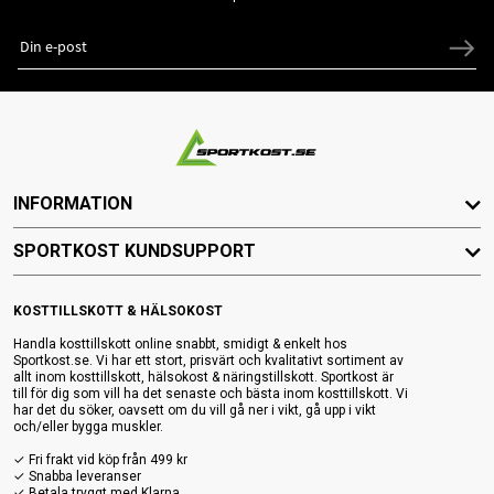
INFORMATION
SPORTKOST KUNDSUPPORT
KOSTTILLSKOTT & HÄLSOKOST
Handla kosttillskott online snabbt, smidigt & enkelt hos
Sportkost.se. Vi har ett stort, prisvärt och kvalitativt sortiment av
allt inom kosttillskott, hälsokost & näringstillskott. Sportkost är
till för dig som vill ha det senaste och bästa inom kosttillskott. Vi
har det du söker, oavsett om du vill gå ner i vikt, gå upp i vikt
och/eller bygga muskler.
✓ Fri frakt vid köp från 499 kr
✓ Snabba leveranser
✓ Betala tryggt med Klarna