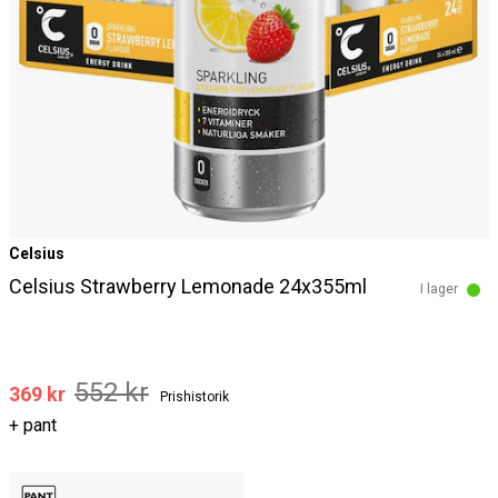
Celsius
Celsius Strawberry Lemonade 24x355ml
I lager
552 kr
369 kr
Prishistorik
+ pant