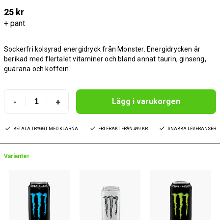
25 kr
+ pant
Sockerfri kolsyrad energidryck från Monster. Energidrycken är
berikad med flertalet vitaminer och bland annat taurin, ginseng,
guarana och koffein.
-
+
Lägg i varukorgen
BETALA TRYGGT MED KLARNA
FRI FRAKT FRÅN 499 KR
SNABBA LEVERANSER
Varianter