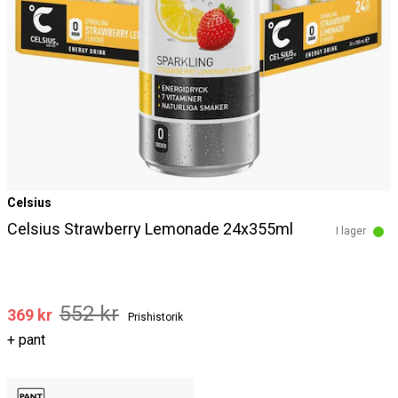
Celsius
Celsius Strawberry Lemonade 24x355ml
I lager
552 kr
369 kr
Prishistorik
+ pant