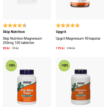
Betyg:
4.2 utav 5 stjärnor
Betyg:
5.0 utav 5 stjärn
Skip Nutrition
Upgrit
Skip Nutrition Magnesium
Upgrit Magnesium 90 kapslar
250mg 100 tabletter
59 kr
79 kr
175 kr
195 kr
-10%
-10%