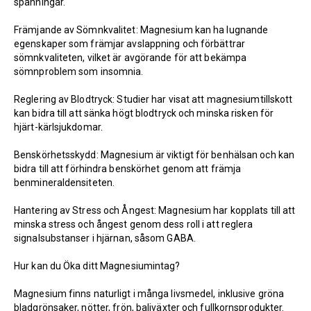
spänningar.
Främjande av Sömnkvalitet: Magnesium kan ha lugnande
egenskaper som främjar avslappning och förbättrar
sömnkvaliteten, vilket är avgörande för att bekämpa
sömnproblem som insomnia.
Reglering av Blodtryck: Studier har visat att magnesiumtillskott
kan bidra till att sänka högt blodtryck och minska risken för
hjärt-kärlsjukdomar.
Benskörhetsskydd: Magnesium är viktigt för benhälsan och kan
bidra till att förhindra benskörhet genom att främja
benmineraldensiteten.
Hantering av Stress och Ångest: Magnesium har kopplats till att
minska stress och ångest genom dess roll i att reglera
signalsubstanser i hjärnan, såsom GABA.
Hur kan du Öka ditt Magnesiumintag?
Magnesium finns naturligt i många livsmedel, inklusive gröna
bladgrönsaker, nötter, frön, baljväxter och fullkornsprodukter.