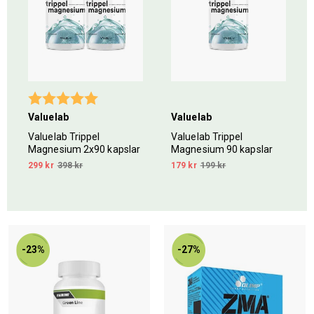
5 stjärnor
Betyg:
5.0 utav 5 stjärnor
Valuelab
Valuelab
Valuelab Trippel
Valuelab Trippel
Magnesium 2x90 kapslar
Magnesium 90 kapslar
299 kr
398 kr
179 kr
199 kr
-23%
-27%