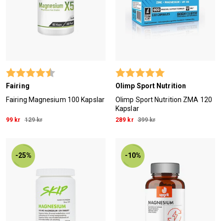
Betyg:
4.2 utav 5 stjärnor
Betyg:
5.0 utav 5 stjärn
Fairing
Olimp Sport Nutrition
Fairing Magnesium 100 Kapslar
Olimp Sport Nutrition ZMA 120
Kapslar
99 kr
129 kr
289 kr
399 kr
-25%
-10%