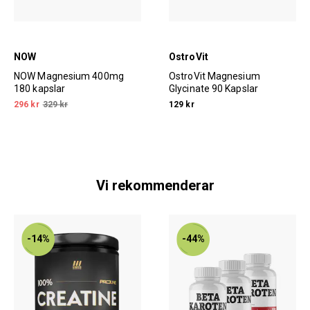
NOW
OstroVit
NOW Magnesium 400mg
OstroVit Magnesium
180 kapslar
Glycinate 90 Kapslar
296 kr
329 kr
129 kr
Vi rekommenderar
-14%
-44%