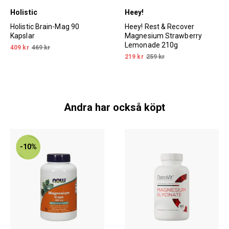
Holistic
Heey!
Holistic Brain-Mag 90
Heey! Rest & Recover
Kapslar
Magnesium Strawberry
Lemonade 210g
409 kr
469 kr
219 kr
259 kr
Andra har också köpt
-10%