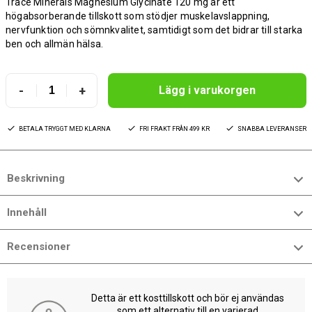
Trace Minerals Magnesium Glycinate 120 mg är ett
högabsorberande tillskott som stödjer muskelavslappning,
nervfunktion och sömnkvalitet, samtidigt som det bidrar till starka
ben och allmän hälsa.
-
+
Lägg i varukorgen
BETALA TRYGGT MED KLARNA
FRI FRAKT FRÅN 499 KR
SNABBA LEVERANSER
Beskrivning
Innehåll
Recensioner
Detta är ett kosttillskott och bör ej användas
som ett alternativ till en varierad