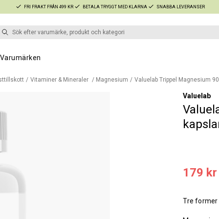
FRI FRAKT FRÅN 499 KR
BETALA TRYGGT MED KLARNA
SNABBA LEVERANSER
Varumärken
ttillskott
Vitaminer & Mineraler
Magnesium
Valuelab Trippel Magnesium 90
Valuelab
Valuel
kapsla
179 kr
Tre former