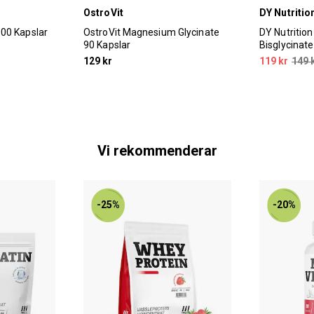
OstroVit
DY Nutritio
00 Kapslar
OstroVit Magnesium Glycinate
DY Nutritio
90 Kapslar
Bisglycinate
129 kr
119 kr
149 
Vi rekommenderar
-25%
-20%