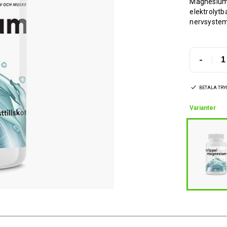
Magnesium b
elektrolytb
nervsystem
-
BETALA TR
Varianter