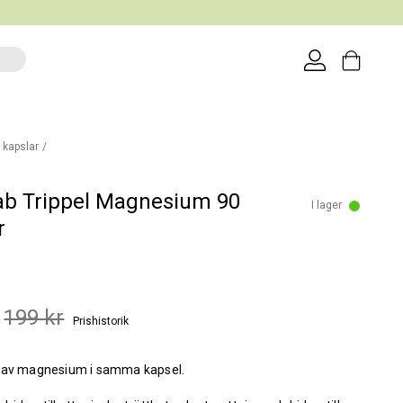
 kapslar
ab Trippel Magnesium 90
I lager
r
199 kr
Prishistorik
 av magnesium i samma kapsel.