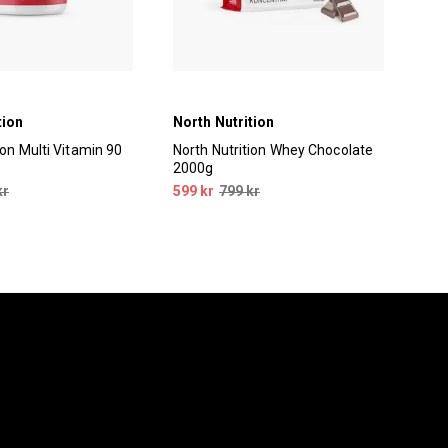
tion
North Nutrition
Nor
ion Multi Vitamin 90
North Nutrition Whey Chocolate
Nor
2000g
2x9
kr
599 kr
799 kr
349