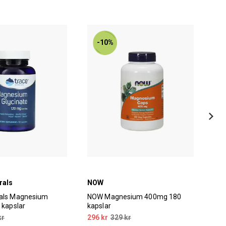
-10%
rals
NOW
Str
rals Magnesium
NOW Magnesium 400mg 180
Str
 kapslar
kapslar
90 
kr
296 kr
329 kr
129