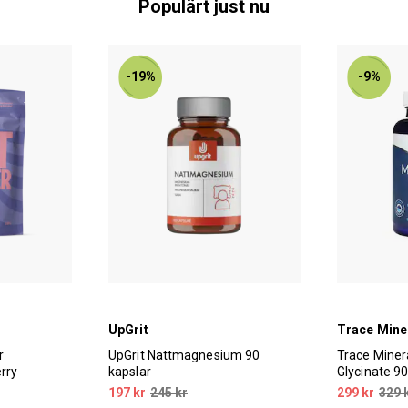
Populärt just nu
-19%
-9%
UpGrit
Trace Mine
r
UpGrit Nattmagnesium 90
Trace Mine
rry
kapslar
Glycinate 90
197 kr
245 kr
299 kr
329 