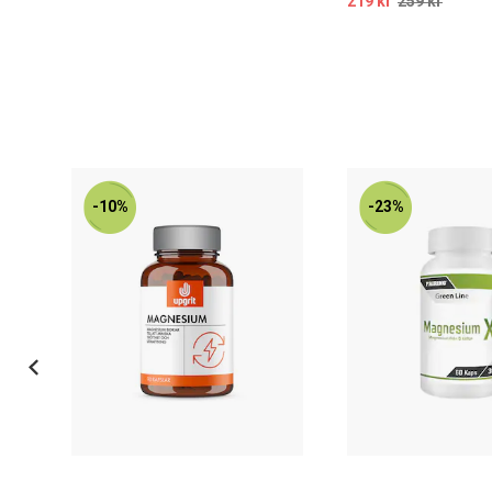
219 kr
259 kr
-10%
-23%