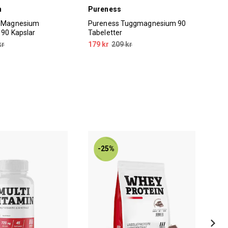
n
Pureness
En
n Magnesium
Pureness Tuggmagnesium 90
Eno
 90 Kapslar
Tabeletter
tab
kr
179 kr
209 kr
109
-25%