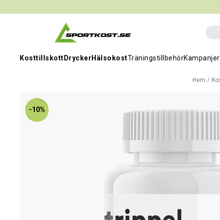
Kosttillskott
Drycker
Hälsokost
Träningstillbehör
Kampanjer
Hem
Kos
-10%