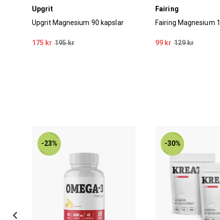
Upgrit
Fairing
20
Upgrit Magnesium 90 kapslar
Fairing Magnesium 1
175 kr
195 kr
99 kr
129 kr
-23%
-30%