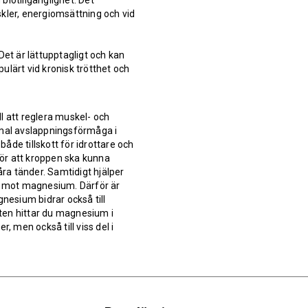
iotillgänglighet. Det
kler, energiomsättning och vid
et är lättupptagligt och kan
pulärt vid kronisk trötthet och
l att reglera muskel- och
rmal avslappningsförmåga i
åde tillskott för idrottare och
ör att kroppen ska kunna
åra tänder. Samtidigt hjälper
om mot magnesium. Därför är
gnesium bidrar också till
sten hittar du magnesium i
, men också till viss del i