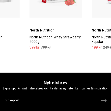
North Nutrition
North Nutri
in
North Nutrition Whey Strawberry
North Nutrit
2000g
kapslar
599 kr
799 kr
199 kr
249 
Nyhetsbrev
Signa upp för vårt nyhetsbrev och ta del av nyheter, kampanjer & inspiration