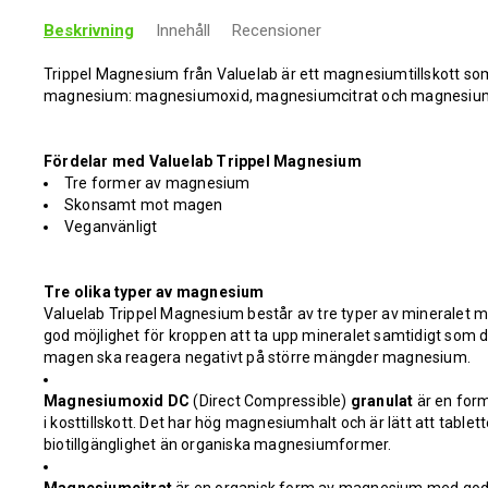
Beskrivning
Innehåll
Recensioner
Trippel Magnesium från Valuelab är ett magnesiumtillskott som in
magnesium: magnesiumoxid, magnesiumcitrat och magnesi
Fördelar med Valuelab Trippel Magnesium
Tre former av magnesium
Skonsamt mot magen
Veganvänligt
Tre olika typer av magnesium
Valuelab Trippel Magnesium består av tre typer av mineralet m
god möjlighet för kroppen att ta upp mineralet samtidigt som d
magen ska reagera negativt på större mängder magnesium.
Magnesiumoxid DC
(Direct Compressible)
granulat
är en for
i kosttillskott. Det har hög magnesiumhalt och är lätt att tablet
biotillgänglighet än organiska magnesiumformer.