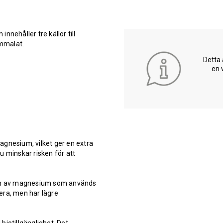
nehåller tre källor till
ummalat.
Detta 
en 
agnesium, vilket ger en extra
u minskar risken för att
m av magnesium som används
tera, men har lägre