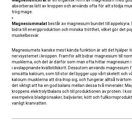
Magnesiumcitrat
är en organisk form av magnesium med god b
absorberas lätt av kroppen och används ofta för att stödja mus
trög mage.
Magnesiummalat
består av magnesium bundet till äppelsyra. D
bidra till energiproduktion och minska trötthet, vilket gör det po
muskelbesvär.
Magnesiumets kanske mest kända funktion är att det hjälper til
nervsystemet i kroppen. Framför allt bidrar magnesium till no
musklerna, och det är därför som man ofta hittar magnesium i b
i avslappnande kvällstillskott. Dessutom används magnesium f
omsätta kalcium, som till stor del bygger upp vårt skelett och v
kalcium musklerna att dra ihop sig, och fungerar alltså tvärt
det viktigt att ha en god balans mellan dessa två mineraler. Ma
kroppens elektrolytbalans och till produktionen av protein. I ko
exempelvis bladgrönsaker, baljväxter, kött och fullkornsprodukter
vanligt kranvatten.