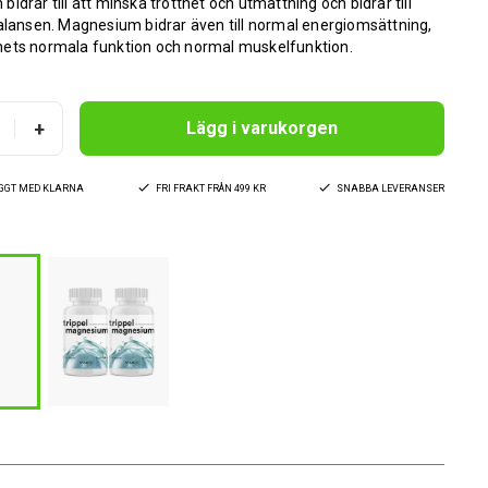
idrar till att minska trötthet och utmattning och bidrar till
alansen. Magnesium bidrar även till normal energiomsättning,
ets normala funktion och normal muskelfunktion.
+
Lägg i varukorgen
YGGT MED KLARNA
FRI FRAKT FRÅN 499 KR
SNABBA LEVERANSER