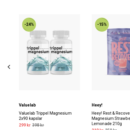
-24%
-15%
Valuelab
Heey!
at
Valuelab Trippel Magnesium
Heey! Rest & Recove
2x90 kapslar
Magnesium Strawbe
Lemonade 210g
299 kr
398 kr