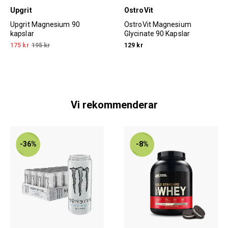
Upgrit
OstroVit
Upgrit Magnesium 90
OstroVit Magnesium
kapslar
Glycinate 90 Kapslar
175 kr
195 kr
129 kr
Vi rekommenderar
-36%
-8%