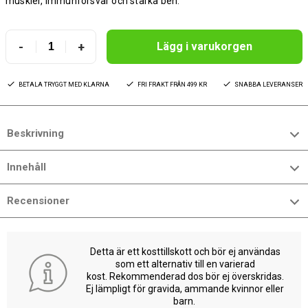
muskler, immunförsvar och starka ben.
-
+
Lägg i varukorgen
BETALA TRYGGT MED KLARNA
FRI FRAKT FRÅN 499 KR
SNABBA LEVERANSER
Beskrivning
Innehåll
Recensioner
Detta är ett kosttillskott och bör ej användas
som ett alternativ till en varierad
kost. Rekommenderad dos bör ej överskridas.
Ej lämpligt för gravida, ammande kvinnor eller
barn.