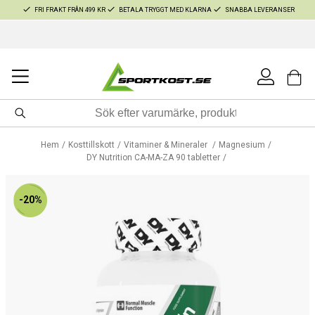
FRI FRAKT FRÅN 499 KR
BETALA TRYGGT MED KLARNA
SNABBA LEVERANSER
Hem
Kosttillskott
Vitaminer & Mineraler
Magnesium
DY Nutrition CA-MA-ZA 90 tabletter
-20%