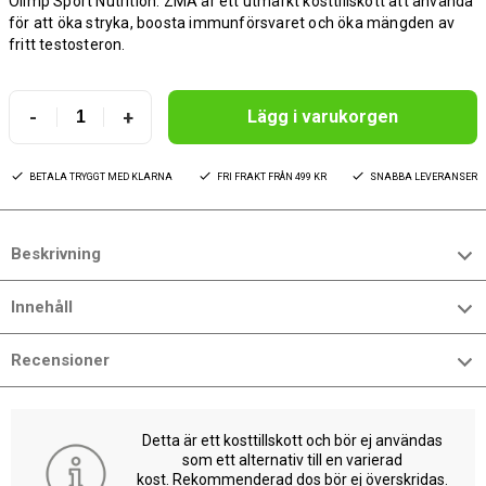
Olimp Sport Nutrition. ZMA är ett utmärkt kosttillskott att använda
för att öka stryka, boosta immunförsvaret och öka mängden av
fritt testosteron.
-
+
Lägg i varukorgen
BETALA TRYGGT MED KLARNA
FRI FRAKT FRÅN 499 KR
SNABBA LEVERANSER
Beskrivning
Innehåll
Recensioner
Detta är ett kosttillskott och bör ej användas
som ett alternativ till en varierad
kost. Rekommenderad dos bör ej överskridas.