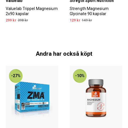
Valuelab
Stregth Sport Nutrition
Valuelab Trippel Magnesium
Strength Magnesium
2x90 kapslar
Glycinate 90 kapslar
299 kr
398 kr
129 kr
149 kr
Andra har också köpt
-27%
-10%