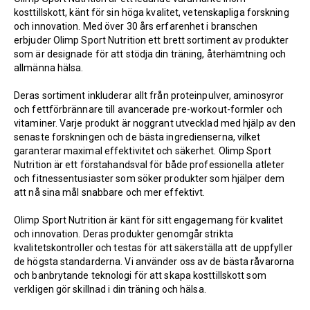
kosttillskott, känt för sin höga kvalitet, vetenskapliga forskning
och innovation. Med över 30 års erfarenhet i branschen
erbjuder Olimp Sport Nutrition ett brett sortiment av produkter
som är designade för att stödja din träning, återhämtning och
allmänna hälsa.
Deras sortiment inkluderar allt från proteinpulver, aminosyror
och fettförbrännare till avancerade pre-workout-formler och
vitaminer. Varje produkt är noggrant utvecklad med hjälp av den
senaste forskningen och de bästa ingredienserna, vilket
garanterar maximal effektivitet och säkerhet. Olimp Sport
Nutrition är ett förstahandsval för både professionella atleter
och fitnessentusiaster som söker produkter som hjälper dem
att nå sina mål snabbare och mer effektivt.
Olimp Sport Nutrition är känt för sitt engagemang för kvalitet
och innovation. Deras produkter genomgår strikta
kvalitetskontroller och testas för att säkerställa att de uppfyller
de högsta standarderna. Vi använder oss av de bästa råvarorna
och banbrytande teknologi för att skapa kosttillskott som
verkligen gör skillnad i din träning och hälsa.