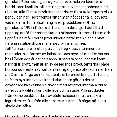
grundat i Polen som gjort sig kända över hela världen för sin
bredd inom kosttillskott och noggrant utvalda ingredienser och
råvaror. Alla Olimps produkter tillgodoser flera av kroppens olika
behov och här i sortimentet hittar man något för alla, oavsett
vad man har för målsättning. Bred produktserie Olimp
grundades 1995 i Polen och har sedan dess gjort det till sitt
uppdrag att få fler människor att hälsosamt komma i form och
uppnå sina mål. I deras produktserie hittar man bland annat
flera prestationshöjare, aminosyror i alla former,
fettförbrännare, proteinpulver av hög klass, vitaminer och
mineraler, alla former av hälsokost och mycket mer! De har sin
bas i Polen och är där den absolut största producenten inom
näringstillskott, men är en av de ledande producenterna i både
Europa och resten av världen. Framgångsreceptet kommer från
att Olimp’s långa och kompetenta erfarenhet kring att ständigt
ta fram nya, innovativa kosttillskott som gör att deras
användare kan känna sig trygga med att produkterna alltid är
av högsta kvalitet, kontrollerade och testade. Alla produkter
från Olimp består endast av både hälsosamma och säkra
ingredienser, fria från alla substanser som på något sätt kan
skada din hälsa.
Olimp Sport Nutrition är ett ledande varumärke inom