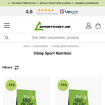
FRI FRAKT FRÅN 499 KR
BETALA TRYGGT MED KLARNA
SNABBA LEVERANSER
4.6
Baserat på 682 betyg
Hem
Varumärken
Olimp Sport Nutrition
Olimp Sport Nutrition
Filtrera
-11%
-11%